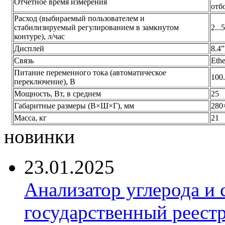
Отчётное время измерения
отб
Расход (выбираемый пользователем и
стабилизируемый регулированием в замкнутом
2...5
контуре), л/час
Дисплей
8.4
Связь
Eth
Питание переменного тока (автоматическое
100.
переключение), В
Мощность, Вт, в среднем
25
Габаритные размеры (В×Ш×Г), мм
280
Масса, кг
21
новинки
23.01.2025
Анализатор углерода и
государственный реест