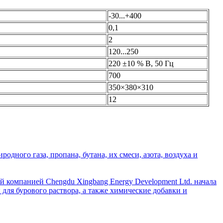
-30...+400
0,1
2
120...250
220 ±10 % В, 50 Гц
700
350×380×310
12
дного газа, пропана, бутана, их смеси, азота, воздуха и
й компанией Chengdu Xingbang Energy Development Ltd. начала
для бурового раствора, а также химические добавки и