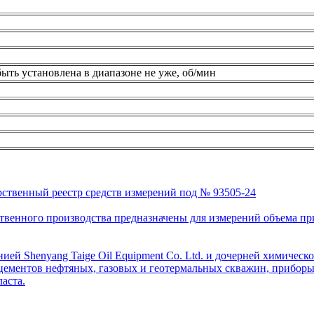
ыть установлена в диапазоне не уже, об/мин
рственный реестр средств измерений под № 93505-24
венного производства предназначены для измерений объема приро
ей Shenyang Taige Oil Equipment Co. Ltd. и дочерней химическо
цементов нефтяных, газовых и геотермальных скважин, приборы 
аста.