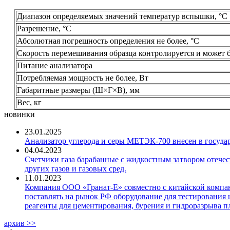
Диапазон определяемых значений температур вспышки, °С
Разрешение, °С
Абсолютная погрешность определения не более, °С
Скорость перемешивания образца контролируется и может б
Питание анализатора
Потребляемая мощность не более, Вт
Габаритные размеры (Ш×Г×В), мм
Вес, кг
новинки
23.01.2025
Анализатор углерода и серы МЕТЭК-700 внесен в госуда
04.04.2023
Счетчики газа барабанные с жидкостным затвором отечест
других газов и газовых сред.
11.01.2023
Компания ООО «Гранат-Е» совместно с китайской компани
поставлять на рынок РФ оборудование для тестирования 
реагенты для цементирования, бурения и гидроразрыва пл
архив >>