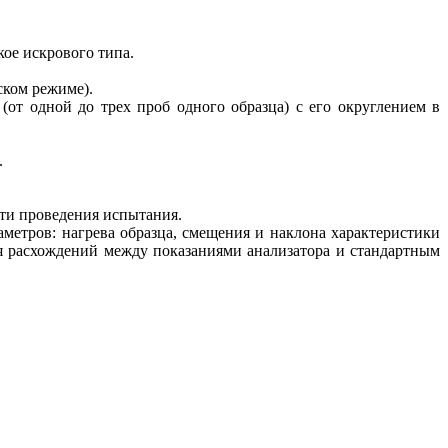
кое искрового типа.
ском режиме).
от одной до трех проб одного образца) с его округлением в
.
сти проведения испытания.
аметров: нагрева образца, смещения и наклона характеристики
ия расхождений между показаниями анализатора и стандартным