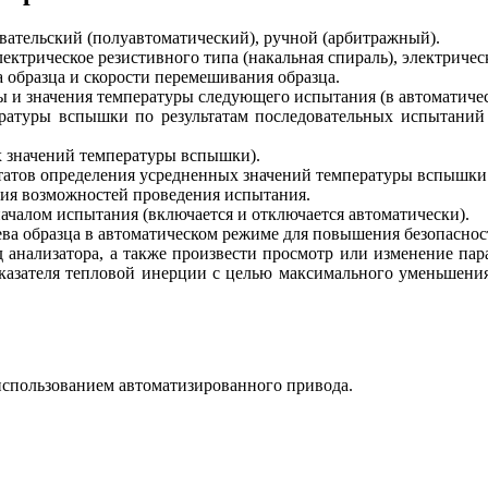
вательский (полуавтоматический), ручной (арбитражный).
ктрическое резистивного типа (накальная спираль), электричес
 образца и скорости перемешивания образца.
ы и значения температуры следующего испытания (в автоматиче
ратуры вспышки по результатам последовательных испытаний (
х значений температуры вспышки).
татов определения усредненных значений температуры вспышки
ия возможностей проведения испытания.
ачалом испытания (включается и отключается автоматически).
ева образца в автоматическом режиме для повышения безопасно
 анализатора, а также произвести просмотр или изменение пар
показателя тепловой инерции с целью максимального уменьшен
использованием автоматизированного привода.