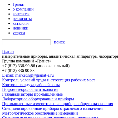
Гранат
о компании
контакты
реквизиты
каталоги
новинки
услуги
поиск
Гранат
измерительные приборы, аналитическая аппаратура, лаборатор
Группа компаний «Гранат»
+7 (812) 336-90-86 (многоканальный)
+7 (812) 336 90 88
E-mail: marketing@granat-e.ru
Контроль условий труда и аттестация рабочих мест
Контроль воздуха рабочей зоны
Гидрометеорология и экология
Газоанализаторы промышленные
Лабораторное оборудование и приборы
Промышленные измерительные приборы общего назначения
Специализированные приборы отраслевого назначения
Метрологическое обеспечение измерений
Специальные предложения, распродажи, неликвиды