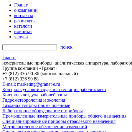
Гранат
о компании
контакты
реквизиты
каталоги
новинки
услуги
поиск
Гранат
измерительные приборы, аналитическая аппаратура, лаборатор
Группа компаний «Гранат»
+7 (812) 336-90-86 (многоканальный)
+7 (812) 336 90 88
E-mail: marketing@granat-e.ru
Контроль условий труда и аттестация рабочих мест
Контроль воздуха рабочей зоны
Гидрометеорология и экология
Газоанализаторы промышленные
Лабораторное оборудование и приборы
Промышленные измерительные приборы общего назначения
Специализированные приборы отраслевого назначения
Метрологическое обеспечение измерений
Специальные предложения, распродажи, неликвиды