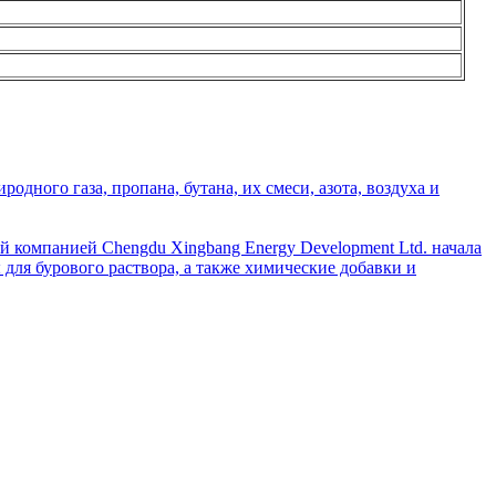
дного газа, пропана, бутана, их смеси, азота, воздуха и
й компанией Chengdu Xingbang Energy Development Ltd. начала
для бурового раствора, а также химические добавки и