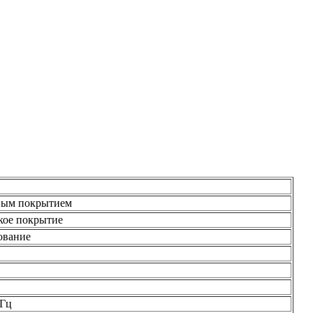
вым покрытием
кое покрытие
ование
 Гц