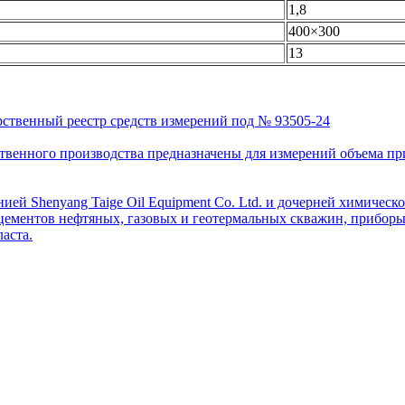
1,8
400×300
13
рственный реестр средств измерений под № 93505-24
венного производства предназначены для измерений объема приро
ей Shenyang Taige Oil Equipment Co. Ltd. и дочерней химическо
цементов нефтяных, газовых и геотермальных скважин, приборы 
аста.