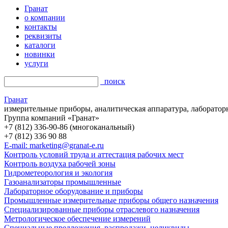
Гранат
о компании
контакты
реквизиты
каталоги
новинки
услуги
поиск
Гранат
измерительные приборы, аналитическая аппаратура, лаборатор
Группа компаний «Гранат»
+7 (812) 336-90-86 (многоканальный)
+7 (812) 336 90 88
E-mail: marketing@granat-e.ru
Контроль условий труда и аттестация рабочих мест
Контроль воздуха рабочей зоны
Гидрометеорология и экология
Газоанализаторы промышленные
Лабораторное оборудование и приборы
Промышленные измерительные приборы общего назначения
Специализированные приборы отраслевого назначения
Метрологическое обеспечение измерений
Специальные предложения, распродажи, неликвиды