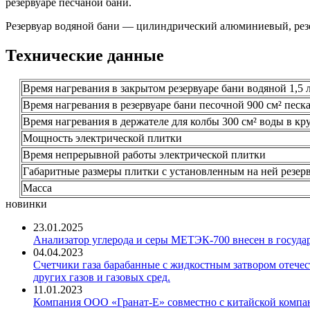
резервуаре песчаной бани.
Резервуар водяной бани — цилиндрический алюминиевый, резе
Технические данные
Время нагревания в закрытом резервуаре бани водяной 1,5 л
Время нагревания в резервуаре бани песочной 900 см² песка
Время нагревания в держателе для колбы 300 см² воды в кру
Мощность электрической плитки
Время непрерывной работы электрической плитки
Габаритные размеры плитки с установленным на ней резер
Масса
новинки
23.01.2025
Анализатор углерода и серы МЕТЭК-700 внесен в госуда
04.04.2023
Счетчики газа барабанные с жидкостным затвором отечест
других газов и газовых сред.
11.01.2023
Компания ООО «Гранат-Е» совместно с китайской компани