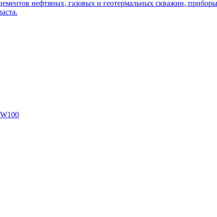
цементов нефтяных, газовых и геотермальных скважин, приборы 
аста.
SW100