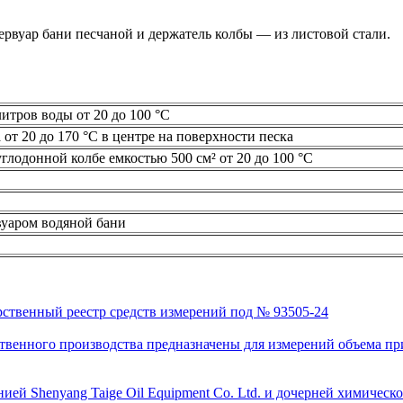
рвуар бани песчаной и держатель колбы — из листовой стали.
итров воды от 20 до 100 °С
 от 20 до 170 °С в центре на поверхности песка
глодонной колбе емкостью 500 см² от 20 до 100 °С
вуаром водяной бани
рственный реестр средств измерений под № 93505-24
венного производства предназначены для измерений объема приро
ей Shenyang Taige Oil Equipment Co. Ltd. и дочерней химическо