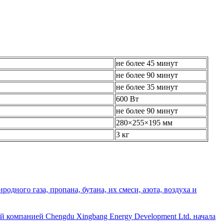
не более 45 минут
не более 90 минут
не более 35 минут
600 Вт
не более 90 минут
280×255×195 мм
3 кг
дного газа, пропана, бутана, их смеси, азота, воздуха и
й компанией Chengdu Xingbang Energy Development Ltd. начала