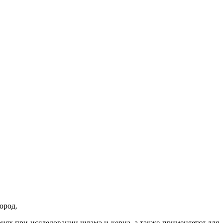
ород.
иях при исследовании шлама и керна, а также применяется для