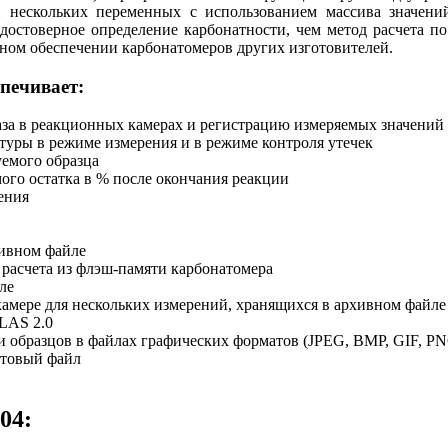
нескольких переменных с использованием массива значени
 достоверное определение карбонатности, чем метод расчета 
мном обеспечении карбонатомеров других изготовителей.
печивает:
аза в реакционных камерах и регистрацию измеряемых значений
туры в режиме измерения и в режиме контроля утечек
емого образца
мого остатка в % после окончания реакции
ения
хивном файле
 расчета из флэш-памяти карбонатомера
ле
камере для нескольких измерений, хранящихся в архивном файле
LAS 2.0
и образцов в файлах графических форматов (JPEG, BMP, GIF, P
стовый файл
04: