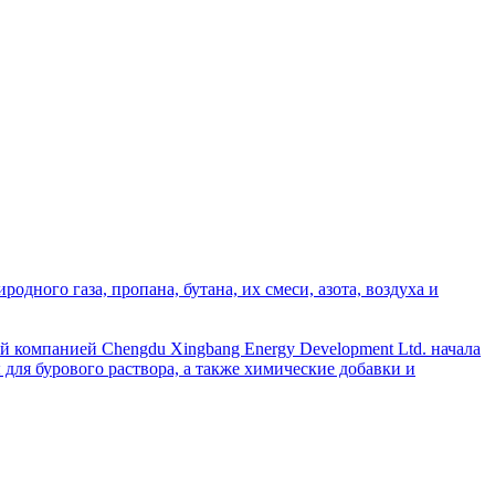
дного газа, пропана, бутана, их смеси, азота, воздуха и
й компанией Chengdu Xingbang Energy Development Ltd. начала
для бурового раствора, а также химические добавки и