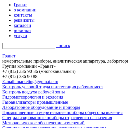
Гранат
о компании
контакты
реквизиты
каталоги
новинки
услуги
поиск
Гранат
измерительные приборы, аналитическая аппаратура, лаборатор
Группа компаний «Гранат»
+7 (812) 336-90-86 (многоканальный)
+7 (812) 336 90 88
E-mail: marketing@granat-e.ru
Контроль условий труда и аттестация рабочих мест
Контроль воздуха рабочей зоны
Гидрометеорология и экология
Газоанализаторы промышленные
Лабораторное оборудование и приборы
Промышленные измерительные приборы общего назначения
Специализированные приборы отраслевого назначения
Метрологическое обеспечение измерений
Специальные предложения, распродажи, неликвиды