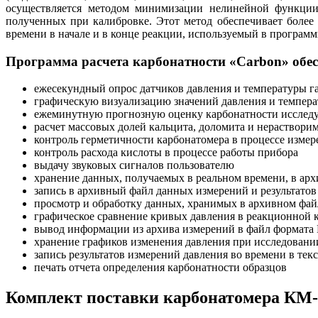
осуществляется методом минимизации нелинейной функции 
полученных при калибровке. Этот метод обеспечивает более
времени в начале и в конце реакции, используемый в програм
Программа расчета карбонатности «Carbon» обес
ежесекундный опрос датчиков давления и температуры г
графическую визуализацию значений давления и темпера
ежеминутную прогнозную оценку карбонатности исследу
расчет массовых долей кальцита, доломита и нераствори
контроль герметичности карбонатомера в процессе измер
контроль расхода кислоты в процессе работы прибора
выдачу звуковых сигналов пользователю
хранение данных, получаемых в реальном времени, в ар
запись в архивный файл данных измерений и результатов
просмотр и обработку данных, хранимых в архивном фай
графическое сравнение кривых давления в реакционной 
вывод информации из архива измерений в файл формата 
хранение графиков изменения давления при исследовани
запись результатов измерений давления во времени в тек
печать отчета определения карбонатности образцов
Комплект поставки карбонатомера КМ-