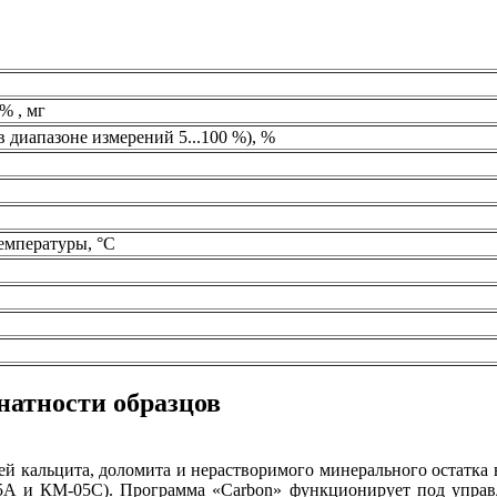
% , мг
диапазоне измерений 5...100 %), %
емпературы, °С
натности образцов
лей кальцита, доломита и нерастворимого минерального остатка
 и КМ-05С). Программа «Carbon» функционирует под управ