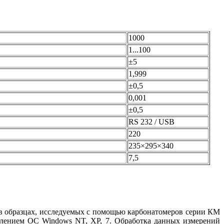
1000
1...100
±5
1,999
±0,5
0,001
±0,5
RS 232 / USB
220
235×295×340
7,5
 в образцах, исследуемых с помощью карбонатомеров серии КМ
лением OC Windows NT, XP, 7. Обработка данных измерений