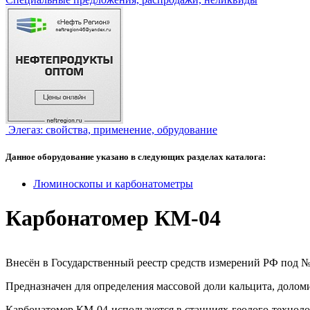
Элегаз: свойства, применение, обрудование
Данное оборудование указано в следующих разделах каталога:
Люминоскопы и карбонатометры
Карбонатомер КМ-04
Внесён в Государственный реестр средств измерений РФ под №
Предназначен для определения массовой доли кальцита, доломи
Карбонатомер КМ-04 используется в станциях геолого-техноло