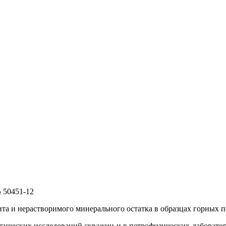
 50451-12
та и нерастворимого минерального остатка в образцах горных п
гических исследований скважин и в петрофизических лаборатор