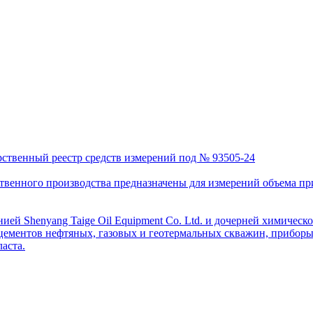
рственный реестр средств измерений под № 93505-24
венного производства предназначены для измерений объема приро
ей Shenyang Taige Oil Equipment Co. Ltd. и дочерней химическо
цементов нефтяных, газовых и геотермальных скважин, приборы 
аста.