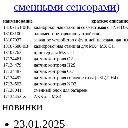
сменными сенсорами)
наименование
краткое описание
18107151-0BC
калибровочная станция совместимая с I-Net DS
18108100
одноместное зарядное устройство
18107037
зарядное устройство с фунцией передачи данн
18107680-0B
калибровочная станция для МХ4 MX Cal
18107763
принтер для MX Cal
17134461
датчик контроля O2
17134479
датчик контроля H2S
17134487
датчик контроля CO
17134495
датчик контроля горючие газы (LEL)/CH4)
17134503
датчик контроля NO2
17138041
сменный блок для батареек
17134453-X
АКБ для МХ4
новинки
23.01.2025