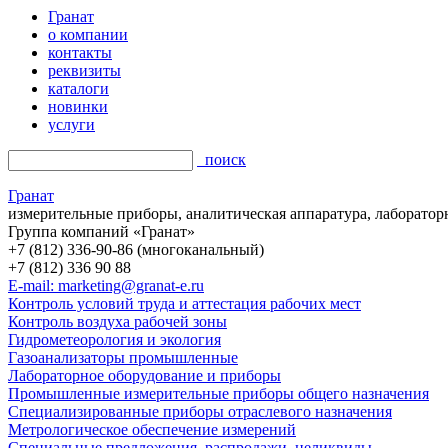
Гранат
о компании
контакты
реквизиты
каталоги
новинки
услуги
поиск
Гранат
измерительные приборы, аналитическая аппаратура, лаборатор
Группа компаний «Гранат»
+7 (812) 336-90-86 (многоканальный)
+7 (812) 336 90 88
E-mail: marketing@granat-e.ru
Контроль условий труда и аттестация рабочих мест
Контроль воздуха рабочей зоны
Гидрометеорология и экология
Газоанализаторы промышленные
Лабораторное оборудование и приборы
Промышленные измерительные приборы общего назначения
Специализированные приборы отраслевого назначения
Метрологическое обеспечение измерений
Специальные предложения, распродажи, неликвиды