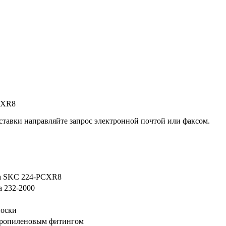
CXR8
ставки направляйте запрос электронной почтой или факсом.
оса SKC 224-PCXR8
а 232-2000
носки
ипропиленовым фитингом