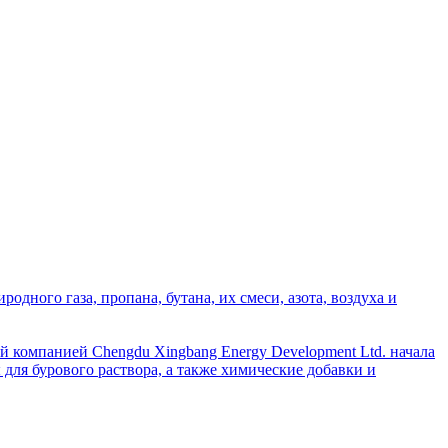
дного газа, пропана, бутана, их смеси, азота, воздуха и
й компанией Chengdu Xingbang Energy Development Ltd. начала
для бурового раствора, а также химические добавки и