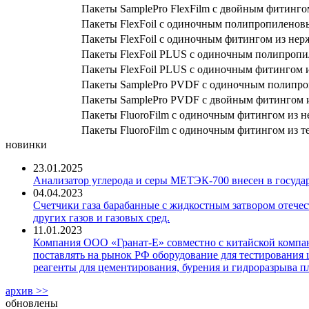
Пакеты SamplePro FlexFilm с двойным фитинг
Пакеты FlexFoil с одиночным полипропилено
Пакеты FlexFoil с одиночным фитингом из не
Пакеты FlexFoil PLUS с одиночным полипроп
Пакеты FlexFoil PLUS с одиночным фитингом 
Пакеты SamplePro PVDF с одиночным полипр
Пакеты SamplePro PVDF с двойным фитингом 
Пакеты FluoroFilm с одиночным фитингом из 
Пакеты FluoroFilm с одиночным фитингом из т
новинки
23.01.2025
Анализатор углерода и серы МЕТЭК-700 внесен в госуда
04.04.2023
Счетчики газа барабанные с жидкостным затвором отечест
других газов и газовых сред.
11.01.2023
Компания ООО «Гранат-Е» совместно с китайской компани
поставлять на рынок РФ оборудование для тестирования 
реагенты для цементирования, бурения и гидроразрыва пл
архив >>
обновлены