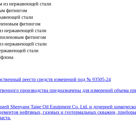
ом из нержавеющей стали
вым фитингом
ржавеющей стали
иленовым фитингом
из нержавеющей стали
опиленовым фитингом
из нержавеющей стали
нержавеющей стали
ефлона
рственный реестр средств измерений под № 93505-24
венного производства предназначены для измерений объема приро
ей Shenyang Taige Oil Equipment Co. Ltd. и дочерней химическо
цементов нефтяных, газовых и геотермальных скважин, приборы 
аста.