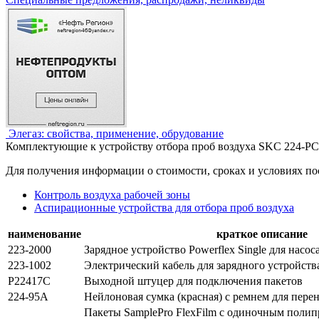
Элегаз: свойства, применение, обрудование
Комплектующие к устройству отбора проб воздуха SKС 224-P
Для получения информации о стоимости, сроках и условиях по
Контроль воздуха рабочей зоны
Аспирационные устройства для отбора проб воздуха
наименование
краткое описание
223-2000
Зарядное устройство Powerflex Single для нас
223-1002
Электрический кабель для зарядного устройств
P22417С
Выходной штуцер для подключения пакетов
224-95A
Нейлоновая сумка (красная) с ремнем для пере
Пакеты SamplePro FlexFilm с одиночным пол