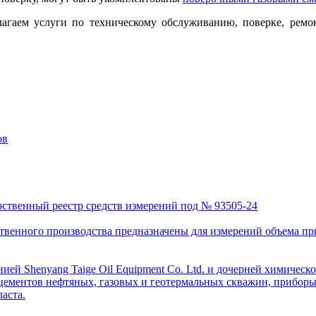
м услуги по техническому обслуживанию, поверке, ремонту,
ов
рственный реестр средств измерений под № 93505-24
венного производства предназначены для измерений объема приро
ей Shenyang Taige Oil Equipment Co. Ltd. и дочерней химическо
цементов нефтяных, газовых и геотермальных скважин, приборы 
аста.