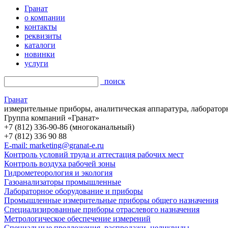
Гранат
о компании
контакты
реквизиты
каталоги
новинки
услуги
поиск
Гранат
измерительные приборы, аналитическая аппаратура, лаборатор
Группа компаний «Гранат»
+7 (812) 336-90-86 (многоканальный)
+7 (812) 336 90 88
E-mail: marketing@granat-e.ru
Контроль условий труда и аттестация рабочих мест
Контроль воздуха рабочей зоны
Гидрометеорология и экология
Газоанализаторы промышленные
Лабораторное оборудование и приборы
Промышленные измерительные приборы общего назначения
Специализированные приборы отраслевого назначения
Метрологическое обеспечение измерений
Специальные предложения, распродажи, неликвиды