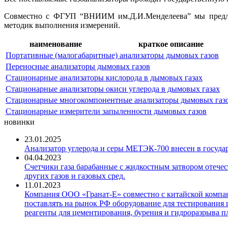
Совместно с ФГУП “ВНИИМ им.Д.И.Менделеева” мы предлагае
методик выполнения измерений.
наименование
краткое описание
Портативные (малогабаритные) анализаторы дымовых газов
Переносные анализаторы дымовых газов
Стационарные анализаторы кислорода в дымовых газах
Стационарные анализаторы окиси углерода в дымовых газах
Стационарные многокомпонентные анализаторы дымовых газ
Стационарные измерители запыленности дымовых газов
новинки
23.01.2025
Анализатор углерода и серы МЕТЭК-700 внесен в госуда
04.04.2023
Счетчики газа барабанные с жидкостным затвором отечест
других газов и газовых сред.
11.01.2023
Компания ООО «Гранат-Е» совместно с китайской компани
поставлять на рынок РФ оборудование для тестирования 
реагенты для цементирования, бурения и гидроразрыва пл