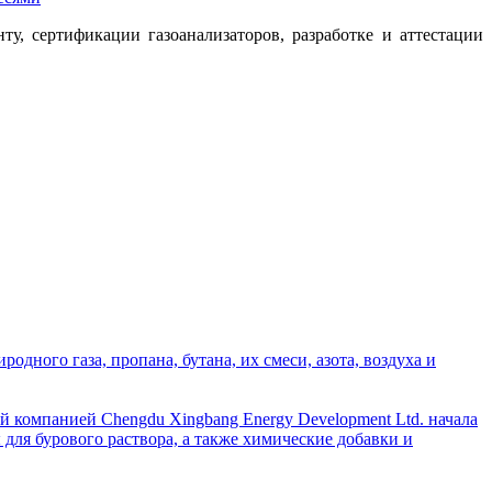
 сертификации газоанализаторов, разработке и аттестации
дного газа, пропана, бутана, их смеси, азота, воздуха и
й компанией Chengdu Xingbang Energy Development Ltd. начала
для бурового раствора, а также химические добавки и