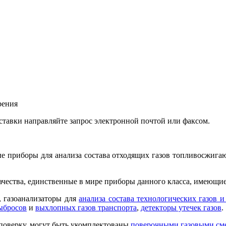
рения
ставки направляйте запрос электронной почтой или факсом.
е приборы для анализа состава отходящих газов топливосжигаю
ества, единственные в мире приборы данного класса, имеющие 
, газоанализаторы для
анализа состава технологических газов и
ыбросов
и
выхлопных газов транспорта
,
детекторы утечек газов
.
 поверку, могут быть укомплектованы
поверочными газовыми см