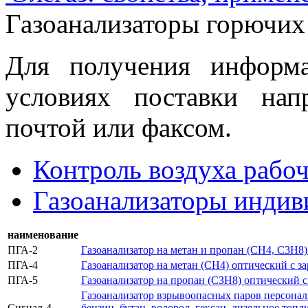
Газоанализаторы горючих
Для получения информ
условиях поставки нап
почтой или факсом.
Контроль воздуха рабо
Газоанализаторы индив
наименование
ПГА-2
Газоанализатор на метан и пропан (СН4, С3Н8
ПГА-4
Газоанализатор на метан (СН4) оптический с 
ПГА-5
Газоанализатор на пропан (СЗН8) оптический 
Газоанализатор взрывоопасных паров персонал
Сигнал-4
бензин, бутан, водород, гексан, дизельное топл