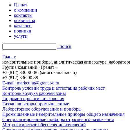
Гранат
о компании
контакты
реквизиты
каталоги
новинки
услуги
поиск
Гранат
измерительные приборы, аналитическая аппаратура, лаборатор
Группа компаний «Гранат»
+7 (812) 336-90-86 (многоканальный)
+7 (812) 336 90 88
E-mail: marketing@granat-e.ru
Контроль условий труда и аттестация рабочих мест
Контроль воздуха рабочей зоны
Гидрометеорология и экология
Газоанализаторы промышленные
Лабораторное оборудование и приборы
Промышленные измерительные приборы общего назначения
Специализированные приборы отраслевого назначения
Метрологическое обеспечение измерений
Специальные предложения, распродажи, неликвиды