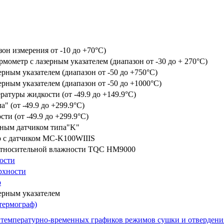
он измерения от -10 до +70°C)
ометр с лазерным указателем (диапазон от -30 до + 270°C)
ным указателем (диапазон от -50 до +750°C)
ным указателем (диапазон от -50 до +1000°C)
атуры жидкости (от -49.9 до +149.9°C)
" (от -49.9 до +299.9°C)
ти (от -49.9 до +299.9°C)
тным датчиком типа"K"
 с датчиком MC-K100WIIIS
 относительной влажности TQC HM9000
ости
рхности
р
ерным указателем
термограф)
температурно-временных графиков режимов сушки и отвердения