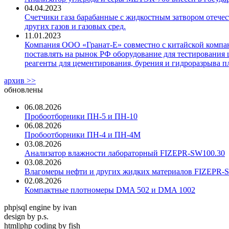
04.04.2023
Счетчики газа барабанные с жидкостным затвором отечест
других газов и газовых сред.
11.01.2023
Компания ООО «Гранат-Е» совместно с китайской компани
поставлять на рынок РФ оборудование для тестирования 
реагенты для цементирования, бурения и гидроразрыва пл
архив >>
обновлены
06.08.2026
Пробоотборники ПН-5 и ПН-10
06.08.2026
Пробоотборники ПН-4 и ПН-4М
03.08.2026
Анализатор влажности лабораторный FIZEPR-SW100.30
03.08.2026
Влагомеры нефти и других жидких материалов FIZEPR-
02.08.2026
Компактные плотномеры DMA 502 и DMA 1002
php|sql engine by ivan
design by p.s.
html|php coding by fish