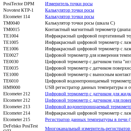
PosiTector DPM
Измеритель точки росы
Novotest КТР-1
Калькулятор точки росы
Elcometer 114
Калькулятор точки росы
TM0040
Калькулятор точки росы (шкала C)
TM0015
Контактный магнитный термометр (диапаз
TE1004
Инфракрасный цифровой портативный терм
TE1005
Инфракрасный цифровой термометр с лазер
TE1006
Инфракрасный цифровой термометр с лазер
TE0027
Цифровой термометр для измерения темпер
TE0030
Цифровой термометр с датчиком типа "игла
TE0035
Цифровой термометр с датчиком поверхнос
TE1000
Цифровой термометр с выносным контак
TE6010
Цифровой водонепроницаемый термометр
HM9000
USB регистратор данных температуры и
Elcometer 212
Цифровой термометр с датчиком для жидк
Elcometer 212
Цифровой термометр с датчиком для пове
Elcometer 213
Цифровой водонепроницаемый термомет
Elcometer 214
Инфракрасный цифровой термометр с лаз
Elcometer 215
Регистратор данных температуры в печи (
DeFelsko PosiTest
Многоканальный измеритель-регистратор 