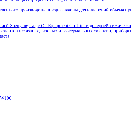
венного производства предназначены для измерений объема приро
ей Shenyang Taige Oil Equipment Co. Ltd. и дочерней химическо
цементов нефтяных, газовых и геотермальных скважин, приборы 
аста.
SW100