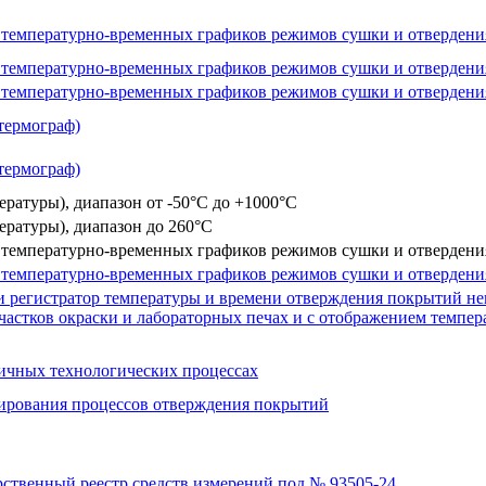
 температурно-временных графиков режимов сушки и отвердени
температурно-временных графиков режимов сушки и отвердения
температурно-временных графиков режимов сушки и отвердения
термограф)
термограф)
ературы), диапазон от -50°C до +1000°C
ературы), диапазон до 260°C
температурно-временных графиков режимов сушки и отвердения
температурно-временных графиков режимов сушки и отвердения
 регистратор температуры и времени отверждения покрытий неп
участков окраски и лабораторных печах и с отображением темп
личных технологических процессах
лирования процессов отверждения покрытий
рственный реестр средств измерений под № 93505-24