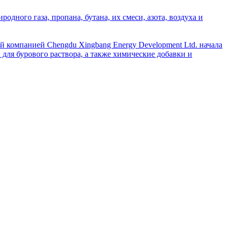
дного газа, пропана, бутана, их смеси, азота, воздуха и
й компанией Chengdu Xingbang Energy Development Ltd. начала
для бурового раствора, а также химические добавки и