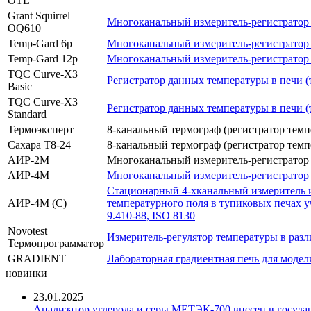
OTL
Grant Squirrel
Многоканальный измеритель-регистратор
OQ610
Temp-Gard 6p
Многоканальный измеритель-регистратор 
Temp-Gard 12p
Многоканальный измеритель-регистратор 
TQC Curve-X3
Регистратор данных температуры в печи (
Basic
TQC Curve-X3
Регистратор данных температуры в печи (
Standard
Термоэксперт
8-канальный термограф (регистратор темп
Сахара Т8-24
8-канальный термограф (регистратор темп
АИР-2М
Многоканальный измеритель-регистратор 
АИР-4М
Многоканальный измеритель-регистратор 
Стационарный 4-хканальный измеритель и
АИР-4М (С)
температурного поля в тупиковых печах 
9.410-88, ISO 8130
Novotest
Измеритель-регулятор температуры в раз
Термопрограмматор
GRADIENT
Лабораторная градиентная печь для моде
новинки
23.01.2025
Анализатор углерода и серы МЕТЭК-700 внесен в госуда