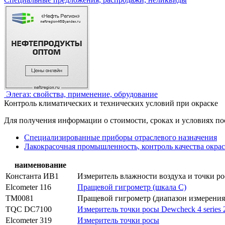
Элегаз: свойства, применение, обрудование
Контроль климатических и технических условий при окраске
Для получения информации о стоимости, сроках и условиях по
Специализированные приборы отраслевого назначения
Лакокрасочная промышленность, контроль качества окра
наименование
Константа ИВ1
Измеритель влажности воздуха и точки р
Elcometer 116
Пращевой гигрометр (шкала C)
TM0081
Пращевой гигрометр (диапазон измерения 
TQC DC7100
Измеритель точки росы Dewcheck 4 series 
Elcometer 319
Измеритель точки росы