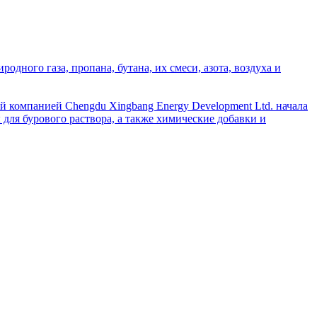
дного газа, пропана, бутана, их смеси, азота, воздуха и
й компанией Chengdu Xingbang Energy Development Ltd. начала
для бурового раствора, а также химические добавки и