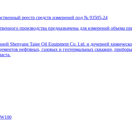
рственный реестр средств измерений под № 93505-24
венного производства предназначены для измерений объема приро
ей Shenyang Taige Oil Equipment Co. Ltd. и дочерней химическо
цементов нефтяных, газовых и геотермальных скважин, приборы 
аста.
SW100