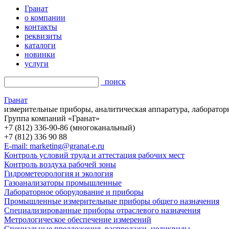
Гранат
о компании
контакты
реквизиты
каталоги
новинки
услуги
поиск
Гранат
измерительные приборы, аналитическая аппаратура, лаборатор
Группа компаний «Гранат»
+7 (812) 336-90-86 (многоканальный)
+7 (812) 336 90 88
E-mail: marketing@granat-e.ru
Контроль условий труда и аттестация рабочих мест
Контроль воздуха рабочей зоны
Гидрометеорология и экология
Газоанализаторы промышленные
Лабораторное оборудование и приборы
Промышленные измерительные приборы общего назначения
Специализированные приборы отраслевого назначения
Метрологическое обеспечение измерений
Специальные предложения, распродажи, неликвиды