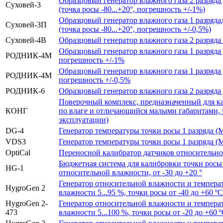
Образцовый генератор влажного газа 2 разряда
Суховей-3
(точка росы -80...+20°, погрешность +/-1%)
Образцовый генератор влажного газа 1 разряд
Суховей-3П
(точка росы -80...+20°, погрешность +/-0,5%)
Суховей-4В
Образцовый генератор влажного газа 2 разряда (
Образцовый генератор влажного газа 1 разряда
РОДНИК-4М
погрешность +/-1%
Образцовый генератор влажного газа 1 разряда
РОДНИК-4М
погрешность +/-0,5%
РОДНИК-6
Образцовый генератор влажного газа 2 разряда
Поверочный комплекс, предназначенный для ка
КОНГ
по влаге и отличающийся малыми габаритами, ч
эксплуатации)
DG-4
Генератор температуры точки росы 1 разряда (Mich
VDS3
Генератор температуры точки росы 1 разряда (Mich
OptiCal
Переносной калибратор датчиков относительной
Бюджетная система для калибровки точки росы и
HG-1
относительной влажности, от -30 до +20 °
Генератор относительной влажности и темпера
HygroGen 2
влажности 5...95 %, точки росы от -40 до +60 ºС
HygroGen 2-
Генератор относительной влажности и темпера
473
влажности 5...100 %, точки росы от -20 до +60 º