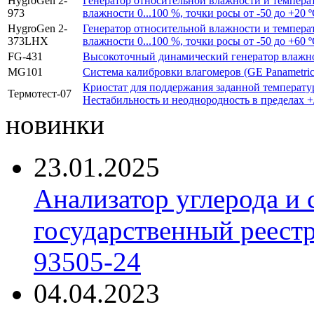
HygroGen 2-
Генератор относительной влажности и темпера
973
влажности 0...100 %, точки росы от -50 до +20 º
HygroGen 2-
Генератор относительной влажности и темпера
373LHX
влажности 0...100 %, точки росы от -50 до +60 º
FG-431
Высокоточный динамический генератор влажног
MG101
Система калибровки влагомеров (GE Panametric
Криостат для поддержания заданной температу
Термотест-07
Нестабильность и неоднородность в пределах +/
новинки
23.01.2025
Анализатор углерода и
государственный реест
93505-24
04.04.2023