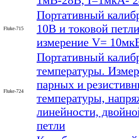
1мВ-28В, I=1мкА- 2
Портативный калибр
10В и токовой петли
Fluke-715
измерение V= 10мк
Портативный калибр
температуры. Измер
парных и резистивн
Fluke-724
температуры, напряж
линейности, двойно
петли