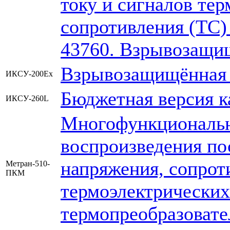
току и сигналов те
сопротивления (ТС)
43760. Взрывозащи
Взрывозащищённая 
ИКСУ-200Ex
Бюджетная версия 
ИКСУ-260L
Многофункциональн
воспроизведения пос
напряжения, сопрот
Метран-510-
ПКМ
термоэлектрических
термопреобразовате