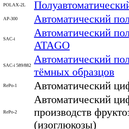
Полуавтоматическ
POLAX-2L
Автоматический п
AP-300
Автоматический по
SAC-i
ATAGO
Автоматический по
SAC-i 589/882
тёмных образцов
Автоматический ци
RePo-1
Автоматический ци
производств фрукто
RePo-2
(изоглюкозы)