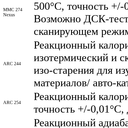
500°С, точность +/-0
MMC 274
Nexus
Возможно ДСК-тест
сканирующем режи
Реакционный калори
изотермический и 
ARC 244
изо-старения для и
материалов/ авто-к
Реакционный калори
ARC 254
точность +/-0,01°С,
Реакционный адиаб