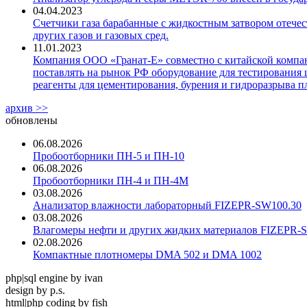
04.04.2023
Счетчики газа барабанные с жидкостным затвором отечест
других газов и газовых сред.
11.01.2023
Компания ООО «Гранат-Е» совместно с китайской компани
поставлять на рынок РФ оборудование для тестирования 
реагенты для цементирования, бурения и гидроразрыва пл
архив >>
обновлены
06.08.2026
Пробоотборники ПН-5 и ПН-10
06.08.2026
Пробоотборники ПН-4 и ПН-4М
03.08.2026
Анализатор влажности лабораторный FIZEPR-SW100.30
03.08.2026
Влагомеры нефти и других жидких материалов FIZEPR-
02.08.2026
Компактные плотномеры DMA 502 и DMA 1002
php|sql engine by ivan
design by p.s.
html|php coding by fish