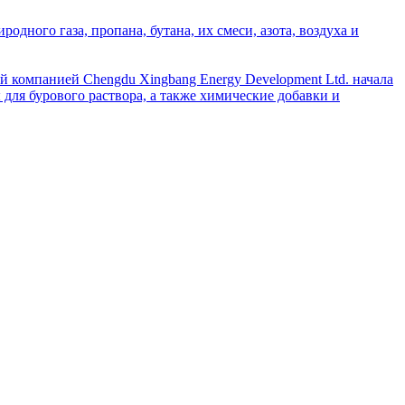
дного газа, пропана, бутана, их смеси, азота, воздуха и
й компанией Chengdu Xingbang Energy Development Ltd. начала
для бурового раствора, а также химические добавки и