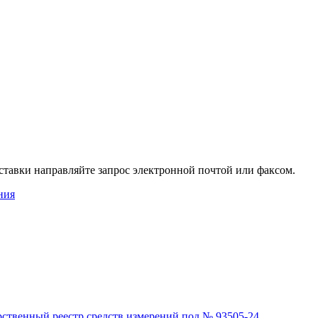
ставки направляйте запрос электронной почтой или факсом.
ния
рственный реестр средств измерений под № 93505-24