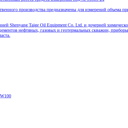
венного производства предназначены для измерений объема приро
ей Shenyang Taige Oil Equipment Co. Ltd. и дочерней химическо
цементов нефтяных, газовых и геотермальных скважин, приборы 
аста.
SW100