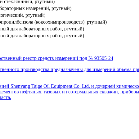
ный стекляннный, ртутный)
 лабораторных измерений, ртутный)
ологический, ртутный)
изопропилбензола (коксохимпроизводств), ртутный)
льный для лабораторных работ, ртутный)
льный для лабораторных работ, ртутный)
рственный реестр средств измерений под № 93505-24
венного производства предназначены для измерений объема приро
ей Shenyang Taige Oil Equipment Co. Ltd. и дочерней химическо
цементов нефтяных, газовых и геотермальных скважин, приборы 
аста.