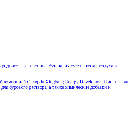
дного газа, пропана, бутана, их смеси, азота, воздуха и
й компанией Chengdu Xingbang Energy Development Ltd. начала
для бурового раствора, а также химические добавки и