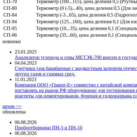
СП-79
Термометр (100...115), цена деления 0,5 (Ртут
СП-80
Термометр (0 (-5)...40), цена деления 0,5 (Для
СП-84
Термометр (-3...65), цена деления 0,5 (Гидроге
СП-94
Термометр (125...160), цена деления 0,1 (Для 
СП-95
Термометр (10...35), цена деления 0,1 (Специа
СП-96
Термометр (35...60), цена деления 0,1 (Специа
новинки
23.01.2025
Анализатор углерода и серы МЕТЭК-700 внесен в госуда
04.04.2023
Счетчики газа барабанные с жидкостным затвором отечест
других газов и газовых сред.
11.01.2023
Компания ООО «Гранат-Е» совместно с китайской компани
поставлять на рынок РФ оборудование для тестирования 
реагенты для цементирования, бурения и гидроразрыва пл
архив >>
обновлены
06.08.2026
Пробоотборники ПН-5 и ПН-10
06.08.2026