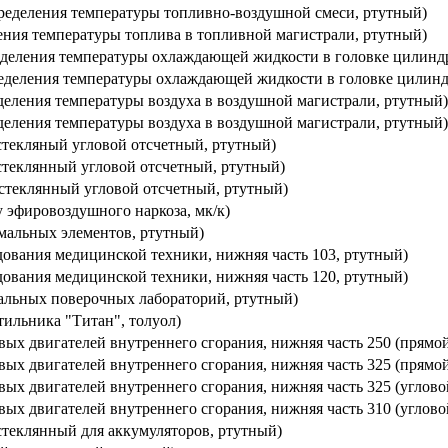
 определения температуры топливно-воздушной смеси, ртутный)
ерения температуры топлива в топливной магистрали, ртутный)
пределения температуры охлаждающей жидкости в головке цилинд
определения температуры охлаждающей жидкости в головке цилинд
ределения температуры воздуха в воздушной магистрали, ртутный)
ределения температуры воздуха в воздушной магистрали, ртутный)
й стекляный угловой отсчетный, ртутный)
й стеклянный угловой отсчетный, ртутный)
й стеклянный угловой отсчетный, ртутный)
ту эфировоздушного наркоза, мк/к)
ормальных элементов, ртутный)
рудования медицинской техники, нижняя часть 103, ртутный)
рудования медицинской техники, нижняя часть 120, ртутный)
циальных поверочных лабораторий, ртутный)
ятильника "Титан", толуол)
довых двигателей внутреннего сгорания, нижняя часть 250 (прямо
довых двигателей внутреннего сгорания, нижняя часть 325 (прямо
довых двигателей внутреннего сгорания, нижняя часть 325 (углово
довых двигателей внутреннего сгорания, нижняя часть 310 (углово
й стеклянный для аккумуляторов, ртутный)