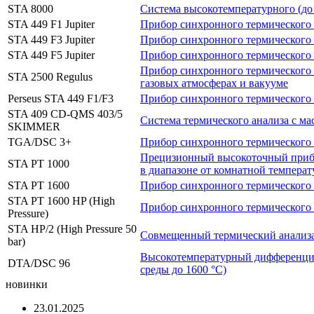
STA 8000
Система высокотемпературного (до
STA 449 F1 Jupiter
Прибор синхронного термического 
STA 449 F3 Jupiter
Прибор синхронного термического 
STA 449 F5 Jupiter
Прибор синхронного термического 
Прибор синхронного термического а
STA 2500 Regulus
газовых атмосферах и вакууме
Perseus STA 449 F1/F3
Прибор синхронного термического 
STA 409 CD-QMS 403/5
Система термического анализа c ма
SKIMMER
TGA/DSC 3+
Прибор синхронного термического 
Прецизионный высокоточный прибо
STA PT 1000
в диапазоне от комнатной температ
STA PT 1600
Прибор синхронного термического 
STA PT 1600 HP (High
Прибор синхронного термического 
Pressure)
STA HP/2 (High Pressure 50
Совмещенный термический анализат
bar)
Высокотемпературный дифференциал
DTA/DSC 96
среды до 1600 °С)
новинки
23.01.2025