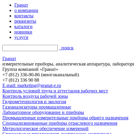
Гранат
о компании
контакты
реквизиты
каталоги
новинки
услуги
поиск
Гранат
измерительные приборы, аналитическая аппаратура, лаборатор
Группа компаний «Гранат»
+7 (812) 336-90-86 (многоканальный)
+7 (812) 336 90 88
E-mail: marketing@granat-e.ru
Контроль условий труда и аттестация рабочих мест
Контроль воздуха рабочей зоны
Гидрометеорология и экология
Газоанализаторы промышленные
Лабораторное оборудование и приборы
Промышленные измерительные приборы общего назначения
Специализированные приборы отраслевого назначения
Метрологическое обеспечение измерений
Специальные предложения, распродажи, неликвиды