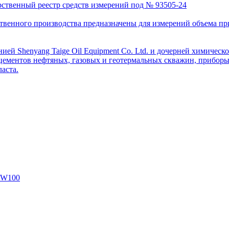
рственный реестр средств измерений под № 93505-24
венного производства предназначены для измерений объема приро
ей Shenyang Taige Oil Equipment Co. Ltd. и дочерней химическо
цементов нефтяных, газовых и геотермальных скважин, приборы 
аста.
SW100