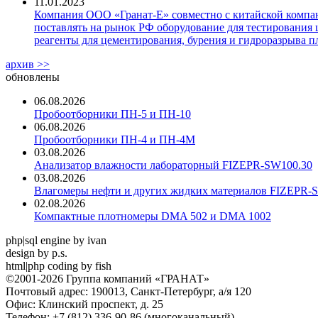
11.01.2023
Компания ООО «Гранат-Е» совместно с китайской компани
поставлять на рынок РФ оборудование для тестирования 
реагенты для цементирования, бурения и гидроразрыва пл
архив >>
обновлены
06.08.2026
Пробоотборники ПН-5 и ПН-10
06.08.2026
Пробоотборники ПН-4 и ПН-4М
03.08.2026
Анализатор влажности лабораторный FIZEPR-SW100.30
03.08.2026
Влагомеры нефти и других жидких материалов FIZEPR-
02.08.2026
Компактные плотномеры DMA 502 и DMA 1002
php|sql engine by ivan
design by p.s.
html|php coding by fish
©2001-2026 Группа компаний «ГРАНАТ»
Почтовый адрес: 190013, Санкт-Петербург, а/я 120
Офис: Клинский проспект, д. 25
Телефон: +7 (812) 336-90-86 (многоканальный)