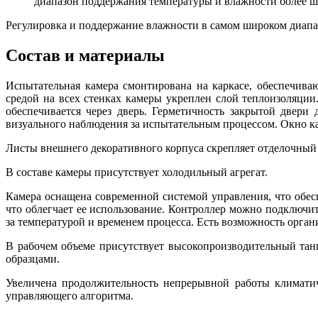
диапазон поддержания температуры и влажности более ш
Регулировка и поддержание влажности в самом широком диапаз
Состав и материалы
Испытательная камера смонтирована на каркасе, обеспечив
средой на всех стенках камеры укреплен слой теплоизоляци
обеспечивается через дверь. Герметичность закрытой двери
визуального наблюдения за испытательным процессом. Окно ка
Листы внешнего декоративного корпуса скрепляет отделочный
В составе камеры присутствует холодильный агрегат.
Камера оснащена современной системой управления, что обес
что облегчает ее использование. Контроллер можно подключи
за температурой и временем процесса. Есть возможность орга
В рабочем объеме присутствует высокопроизводительный та
образцами.
Увеличена продолжительность непрерывной работы климатич
управляющего алгоритма.