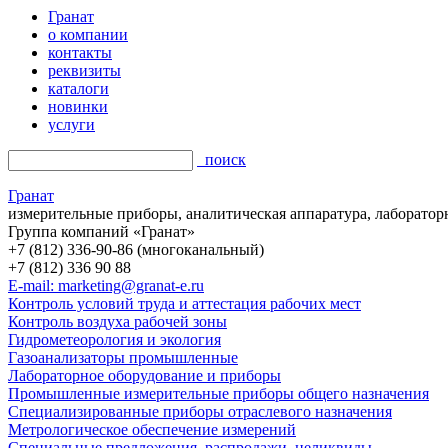
Гранат
о компании
контакты
реквизиты
каталоги
новинки
услуги
поиск
Гранат
измерительные приборы, аналитическая аппаратура, лаборатор
Группа компаний «Гранат»
+7 (812) 336-90-86 (многоканальный)
+7 (812) 336 90 88
E-mail: marketing@granat-e.ru
Контроль условий труда и аттестация рабочих мест
Контроль воздуха рабочей зоны
Гидрометеорология и экология
Газоанализаторы промышленные
Лабораторное оборудование и приборы
Промышленные измерительные приборы общего назначения
Специализированные приборы отраслевого назначения
Метрологическое обеспечение измерений
Специальные предложения, распродажи, неликвиды