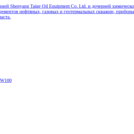
ей Shenyang Taige Oil Equipment Co. Ltd. и дочерней химическо
цементов нефтяных, газовых и геотермальных скважин, приборы 
аста.
SW100