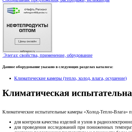
Элегаз: свойства, применение, обрудование
Данное оборудование указано в следующих разделах каталога:
Климатические камеры (тепло, холод, влага, осушение)
Климатическая испытательна
Климатические испытательные камеры «Холод-Тепло-Влага» пр
для контроля качества изделий и узлов в радиоэлектрон
для проведения исследований при пониженных температу