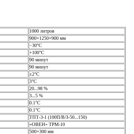
1000 литров
900×1250×900 мм
−30°С
+100°С
90 минут
90 минут
±2°С
3°С
20...98 %
3...5 %
0.1°С
0.1°С
ТПТ-3-1 (100П/В/З-50...150)
«ОВЕН» ТРМ-10
500×300 мм