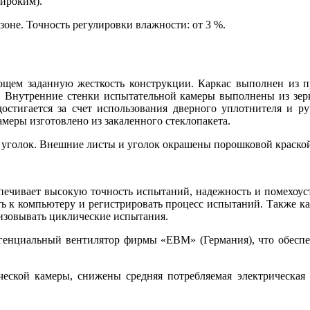
ироким).
оне. Точность регулировки влажности: от 3 %.
ающем заданную жесткость конструкции. Каркас выполнен из
и. Внутренние стенки испытательной камеры выполнены из зе
 достигается за счет использования дверного уплотнителя и р
меры изготовлено из закаленного стеклопакета.
 уголок. Внешние листы и уголок окрашены порошковой краско
печивает высокую точность испытаний, надежность и помехоуст
ть к компьютеру и регистрировать процесс испытаний. Также ка
низовывать циклические испытания.
нгенциальный вентилятор фирмы «EBM» (Германия), что обеспе
еской камеры, снижены средняя потребляемая электрическая