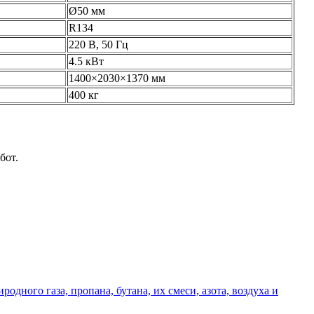
Ø50 мм
R134
220 В, 50 Гц
4.5 кВт
1400×2030×1370 мм
400 кг
бот.
дного газа, пропана, бутана, их смеси, азота, воздуха и