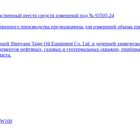
рственный реестр средств измерений под № 93505-24
венного производства предназначены для измерений объема приро
ей Shenyang Taige Oil Equipment Co. Ltd. и дочерней химическо
цементов нефтяных, газовых и геотермальных скважин, приборы 
аста.
SW100