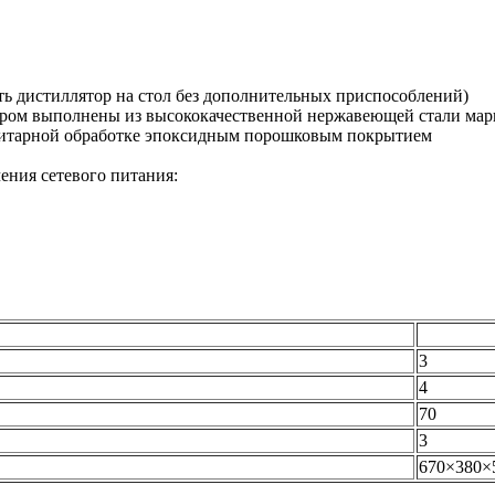
ть дистиллятор на стол без дополнительных приспособлений)
аром выполнены из высококачественной нержавеющей стали мар
нитарной обработке эпоксидным порошковым покрытием
ения сетевого питания:
3
4
70
3
670×380×