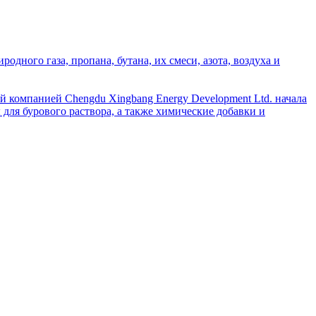
дного газа, пропана, бутана, их смеси, азота, воздуха и
й компанией Chengdu Xingbang Energy Development Ltd. начала
для бурового раствора, а также химические добавки и