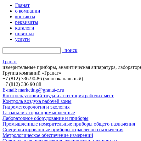
Гранат
о компании
контакты
реквизиты
каталоги
новинки
услуги
поиск
Гранат
измерительные приборы, аналитическая аппаратура, лаборатор
Группа компаний «Гранат»
+7 (812) 336-90-86 (многоканальный)
+7 (812) 336 90 88
E-mail: marketing@granat-e.ru
Контроль условий труда и аттестация рабочих мест
Контроль воздуха рабочей зоны
Гидрометеорология и экология
Газоанализаторы промышленные
Лабораторное оборудование и приборы
Промышленные измерительные приборы общего назначения
Специализированные приборы отраслевого назначения
Метрологическое обеспечение измерений
Специальные предложения, распродажи, неликвиды