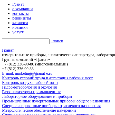
Гранат
о компании
контакты
реквизиты
каталоги
новинки
услуги
поиск
Гранат
измерительные приборы, аналитическая аппаратура, лаборатор
Группа компаний «Гранат»
+7 (812) 336-90-86 (многоканальный)
+7 (812) 336 90 88
E-mail: marketing@granat-e.ru
Контроль условий труда и аттестация рабочих мест
Контроль воздуха рабочей зоны
Гидрометеорология и экология
Газоанализаторы промышленные
Лабораторное оборудование и приборы
Промышленные измерительные приборы общего назначения
Специализированные приборы отраслевого назначения
Метрологическое обеспечение измерений
Специальные предложения, распродажи, неликвиды