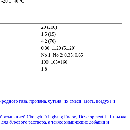
20...+40 °С.
20 (200)
1,5 (15)
4,2 (70)
0,30...1,20 (5...20)
No 1, No 2: 0,35; 0,65
190×165×160
1,8
дного газа, пропана, бутана, их смеси, азота, воздуха и
й компанией Chengdu Xingbang Energy Development Ltd. начала
для бурового раствора, а также химические добавки и