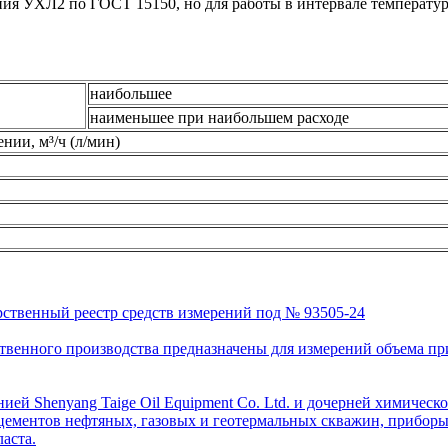
ия УХЛ2 по ГОСТ 15150, но для работы в интервале температур -
наибольшее
наименьшее при наибольшем расходе
ии, м³/ч (л/мин)
рственный реестр средств измерений под № 93505-24
венного производства предназначены для измерений объема приро
ей Shenyang Taige Oil Equipment Co. Ltd. и дочерней химическо
цементов нефтяных, газовых и геотермальных скважин, приборы 
аста.