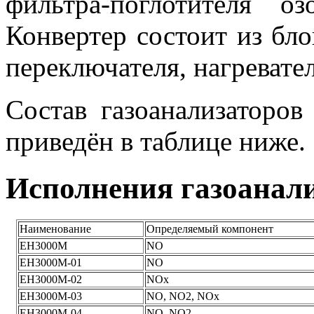
фильтра-поглотителя о
Конвертер состоит из бло
переключателя, нагревате
Состав газоанализаторов
приведён в таблице ниже.
Исполнения газоанал
Наименование
Определяемый компонент
ЕН3000М
NO
ЕН3000М-01
NO
ЕН3000М-02
NOx
ЕН3000М-03
NO, NO2, NOх
ЕН3000М-04
NO, NO2