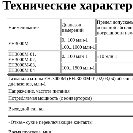
Технические характе
Предел допускае
Диапазон
Наименование
основной абсолю
измерений
погрешности изм
0...100 млн-1
ЕН3000М
100...1000 млн-1
ЕН3000М-01,
0...100 млн-1
±10 млн-1
ЕН3000М-02,
ЕН3000М-03,
100...1500 млн-1
ЕН3000М-04
Газоанализаторы ЕН-3000М (ЕН-3000М 01,02,03,04) обеспе
диапазонов, млн-1
Напряжение, частота питания
Потребляемая мощность (с конвертором)
Выходной сигнал
«Отказ» сухие переключающие контакты
Время прогрева, мин