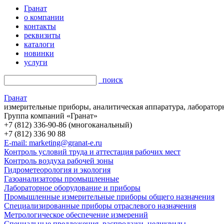
Гранат
о компании
контакты
реквизиты
каталоги
новинки
услуги
поиск
Гранат
измерительные приборы, аналитическая аппаратура, лаборатор
Группа компаний «Гранат»
+7 (812) 336-90-86 (многоканальный)
+7 (812) 336 90 88
E-mail: marketing@granat-e.ru
Контроль условий труда и аттестация рабочих мест
Контроль воздуха рабочей зоны
Гидрометеорология и экология
Газоанализаторы промышленные
Лабораторное оборудование и приборы
Промышленные измерительные приборы общего назначения
Специализированные приборы отраслевого назначения
Метрологическое обеспечение измерений
Специальные предложения, распродажи, неликвиды