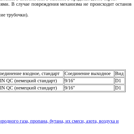
ями. В случае повреждения механизма не происходит останов
ие трубочки).
оединение входное, стандарт
Соединение выходное
Вид
IN QC (немецкий стандарт)
9/16"
D1
IN QC (немецкий стандарт)
9/16"
D1
дного газа, пропана, бутана, их смеси, азота, воздуха и