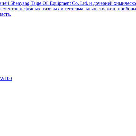
ей Shenyang Taige Oil Equipment Co. Ltd. и дочерней химическо
цементов нефтяных, газовых и геотермальных скважин, приборы 
аста.
SW100