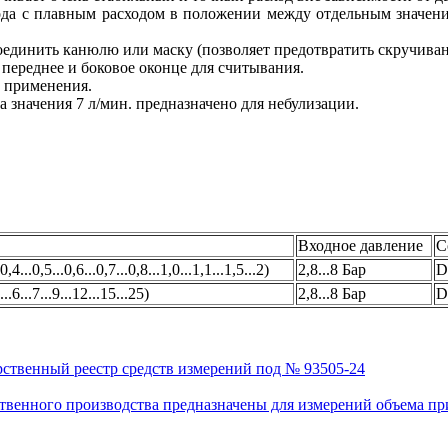
ода с плавным расходом в положении между отдельным значени
единить канюлю или маску (позволяет предотвратить скручиван
 переднее и боковое оконце для считывания.
 применения.
а значения 7 л/мин. предназначено для небулизации.
Входное давление
С
.0,4...0,5...0,6...0,7...0,8...1,0...1,1...1,5...2)
2,8...8 Бар
D
5...6...7...9...12...15...25)
2,8...8 Бар
D
рственный реестр средств измерений под № 93505-24
венного производства предназначены для измерений объема приро