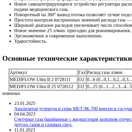
Новое самоцентрирующееся устройство регулятора расх
подачи медицинского газа.
Поворотный на 360° вывод потока позволяет лучше подсо
Простота контроля настроенных значений расхода газа —
Широкий диапазон расходов увеличивает число способов
Новое значение 25 л/мин. пригодно для реанимирования, 
Эргономичное и современное выполнение.
Ударостойкость.
Основные технические характеристики
Артикул
Газ
Расход газа л/мин
MEDIFLOW Ultra II 2 0728111
O2
0...6 (0...0,1...0,2...0,3..
MEDIFLOW Ultra II 25 0728112
O2
0...25 (0...1...2...3...4...
новинки
23.01.2025
Анализатор углерода и серы МЕТЭК-700 внесен в госуда
04.04.2023
Счетчики газа барабанные с жидкостным затвором отечест
других газов и газовых сред.
11.01.2023