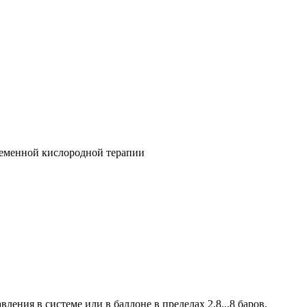
ременной кислородной терапии
ения в системе или в баллоне в пределах 2,8...8 баров.