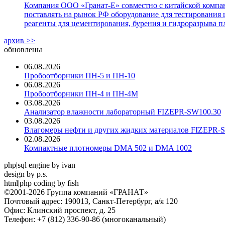
Компания ООО «Гранат-Е» совместно с китайской компани
поставлять на рынок РФ оборудование для тестирования 
реагенты для цементирования, бурения и гидроразрыва пл
архив >>
обновлены
06.08.2026
Пробоотборники ПН-5 и ПН-10
06.08.2026
Пробоотборники ПН-4 и ПН-4М
03.08.2026
Анализатор влажности лабораторный FIZEPR-SW100.30
03.08.2026
Влагомеры нефти и других жидких материалов FIZEPR-
02.08.2026
Компактные плотномеры DMA 502 и DMA 1002
php|sql engine by ivan
design by p.s.
html|php coding by fish
©2001-2026 Группа компаний «ГРАНАТ»
Почтовый адрес: 190013, Санкт-Петербург, а/я 120
Офис: Клинский проспект, д. 25
Телефон: +7 (812) 336-90-86 (многоканальный)