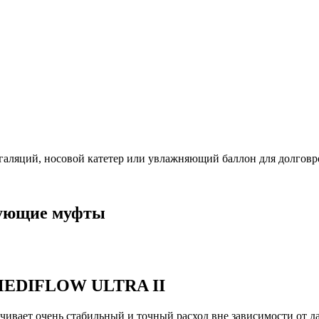
галяций, носовой катетер или увлажняющий баллон для долгов
вующие муфты
 MEDIFLOW ULTRA II
ивает очень стабильный и точный расход вне зависимости от давл