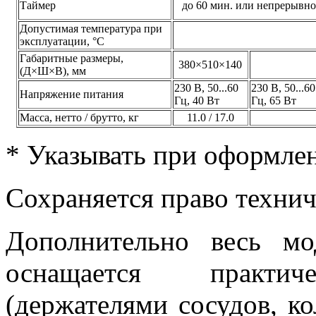
Таймер
до 60 мин. или непрерывно
Допустимая температура при
эксплуатации, °C
Габаритные размеры,
380×510×140
(Д×Ш×В), мм
230 В, 50...60
230 В, 50...60
Напряжение питания
Гц, 40 Вт
Гц, 65 Вт
Масса, нетто / брутто, кг
11.0 / 17.0
* Указывать при оформлен
Сохраняется право техни
Дополнительно весь м
оснащается практич
(держателями сосудов, кол