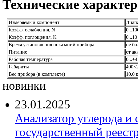
Технические характе
Измеряемый компонент
Диапа
Коэфф. ослабления, N
0...1
Коэфф. поглощения, K
0...10
Время установления показаний прибора
не бо
Питание
от ак
Рабочая температура
0...+
Габариты
400×
Вес прибора (в комплекте)
10.0 
новинки
23.01.2025
Анализатор углерода и
государственный реест