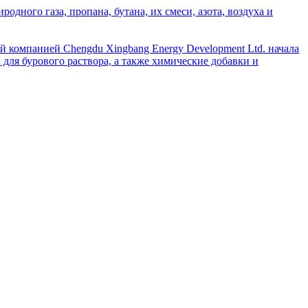
дного газа, пропана, бутана, их смеси, азота, воздуха и
й компанией Chengdu Xingbang Energy Development Ltd. начала
для бурового раствора, а также химические добавки и