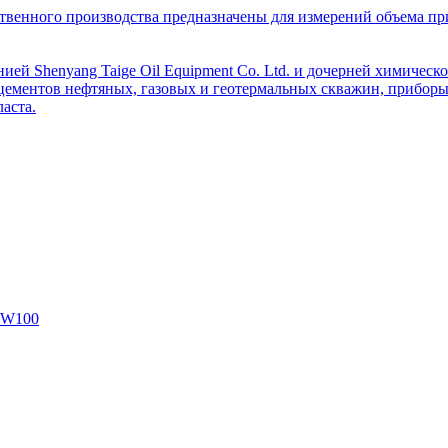
венного производства предназначены для измерений объема приро
ей Shenyang Taige Oil Equipment Co. Ltd. и дочерней химическо
цементов нефтяных, газовых и геотермальных скважин, приборы 
аста.
SW100