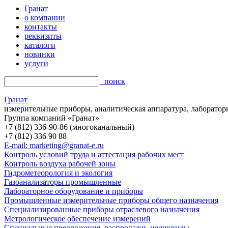
Гранат
о компании
контакты
реквизиты
каталоги
новинки
услуги
поиск
Гранат
измерительные приборы, аналитическая аппаратура, лаборатор
Группа компаний «Гранат»
+7 (812) 336-90-86 (многоканальный)
+7 (812) 336 90 88
E-mail: marketing@granat-e.ru
Контроль условий труда и аттестация рабочих мест
Контроль воздуха рабочей зоны
Гидрометеорология и экология
Газоанализаторы промышленные
Лабораторное оборудование и приборы
Промышленные измерительные приборы общего назначения
Специализированные приборы отраслевого назначения
Метрологическое обеспечение измерений
Специальные предложения, распродажи, неликвиды