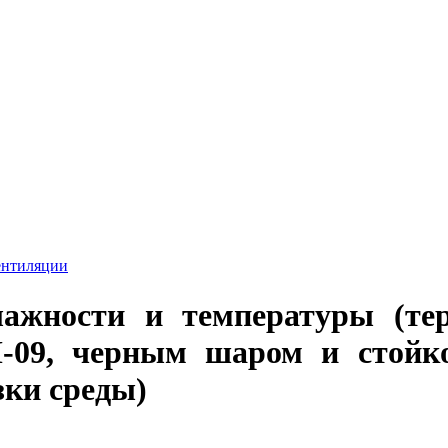
ентиляции
лажности и температуры (те
-09, черным шаром и стойк
зки среды)