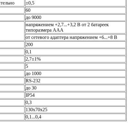
ительно
±0,5
60
до 9000
напряжением +2,7...+3,2 В от 2 батареек
типоразмера AAA
от сетевого адаптера напряжением +6...+8 В
200
0,1
2,7±1%
5
до 1000
RS-232
до 30
IP54
0,3
130х70х25
0,1...0,4