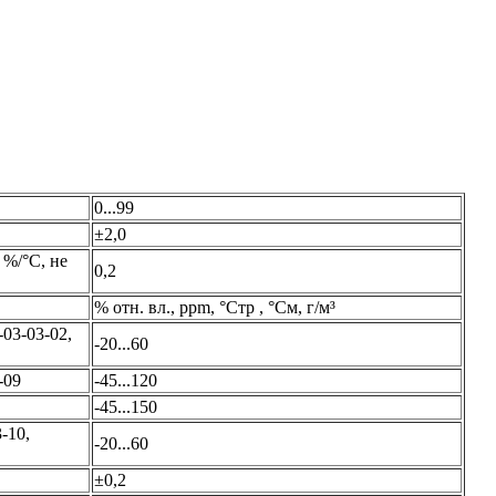
0...99
±2,0
 %/°С, не
0,2
% отн. вл., ppm, °Стр , °См, г/м³
03-03-02,
-20...60
-09
-45...120
-45...150
-10,
-20...60
±0,2