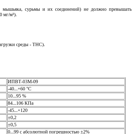
, мышьяка, сурьмы и их соединений) не должно превышать
 мг/м³).
грузки среды - ТНС).
ИПВТ-03М-09
-40...+60 °С
10...95 %
84...106 КПа
-45...+120
±0,2
±0,5
0...99 с абсолютной погрешностью ±2%