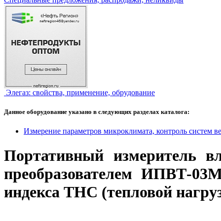
Элегаз: свойства, применение, обрудование
Данное оборудование указано в следующих разделах каталога:
Измерение параметров микроклимата, контроль систем в
Портативный измеритель в
преобразователем ИПВТ-03М
индекса ТНС (тепловой нагру