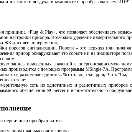
ры и влажности воздуха, в комплекте с преобразователем ИПВ
ия принципа «Plug & Play», что позволяет обеспечивать возмо
ной настройки прибора. Возможно удаление измерительного прео
на ЖК-дисплее попеременно;
йки порогов сигнализации. Пороги – это верхняя или нижня
начения прибор обнаруживает это событие и на индикаторе поя
гналом;
скую запись измеренных значений в энергонезависимую памят
нных производится с помощью программы MSingle-7A. Программа
жности в различные единицы: % отн. вл., г/м³, ppm, °Стр, °См;
ния к стене;
мерительную сеть из однотипных и разнотипных приборов с
аммного обеспечения NCServer и вспомогательного оборудовани
сполнение
и первичного преобразователя.
или черном пластмассовом корпусе.