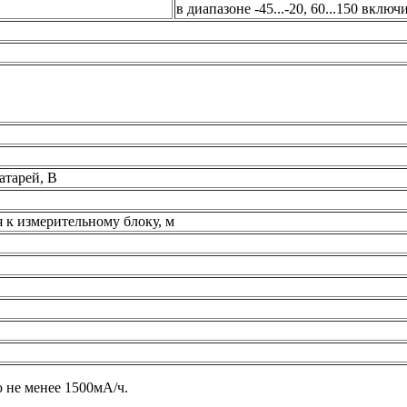
в диапазоне -45...-20, 60...150 включ
атарей, В
 к измерительному блоку, м
 не менее 1500мА/ч.