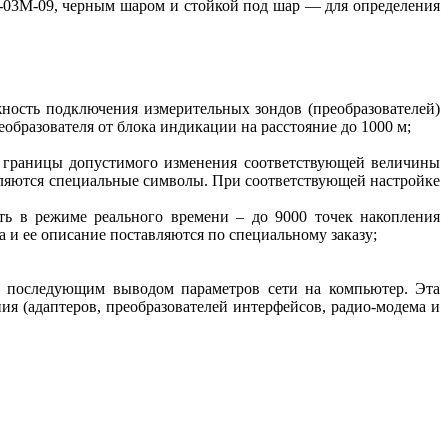
Т-03М-09, черным шаром и стойкой под шар — для определения
жность подключения измерительных зондов (преобразователей)
бразователя от блока индикации на расстояние до 1000 м;
я границы допустимого изменения соответствующей величины
вляются специальные символы. При соответствующей настройке
ь в режиме реального времени – до 9000 точек накопления
 и ее описание поставляются по специальному заказу;
 последующим выводом параметров сети на компьютер. Эта
я (адаптеров, преобразователей интерфейсов, радио-модема и