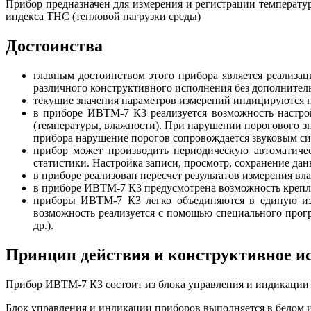
Прибор предназначен для измерения и регистрации температу
индекса ТНС (тепловой нагрузки среды)
Достоинства
главным достоинством этого прибора является реализац
различного конструктивного исполнения без дополнитель
текущие значения параметров измерений индицируются 
в приборе ИВТМ-7 К3 реализуется возможность настро
(температуры, влажности). При нарушении порогового з
прибора нарушение порогов сопровождается звуковым си
прибор может производить периодическую автоматиче
статистики. Настройка записи, просмотр, сохранение да
в приборе реализован пересчет результатов измерения вла
в приборе ИВТМ-7 К3 предусмотрена возможность крепле
приборы ИВТМ-7 К3 легко объединяются в единую из
возможность реализуется с помощью специального прогр
др.).
Принцип действия и конструктивное и
Прибор ИВТМ-7 К3 состоит из блока управления и индикации 
Блок управления и индикации приборов выполняется в белом 