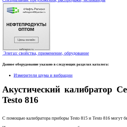
Элегаз: свойства, применение, обрудование
Данное оборудование указано в следующих разделах каталога:
Измерители шума и вибрации
Акустический калибратор Ce
Testo 816
С помощью калибратора приборы Testo 815 и Testo 816 могут 