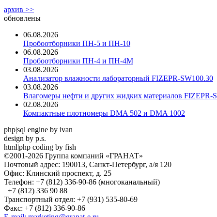
архив >>
обновлены
06.08.2026
Пробоотборники ПН-5 и ПН-10
06.08.2026
Пробоотборники ПН-4 и ПН-4М
03.08.2026
Анализатор влажности лабораторный FIZEPR-SW100.30
03.08.2026
Влагомеры нефти и других жидких материалов FIZEPR-
02.08.2026
Компактные плотномеры DMA 502 и DMA 1002
php|sql engine by ivan
design by p.s.
html|php coding by fish
©2001-2026 Группа компаний «ГРАНАТ»
Почтовый адрес: 190013, Санкт-Петербург, а/я 120
Офис: Клинский проспект, д. 25
Телефон: +7 (812) 336-90-86 (многоканальный)
+7 (812) 336 90 88
Транспортный отдел: +7 (931) 535-80-69
Факс: +7 (812) 336-90-86
E-mail: marketing@granat-e.ru