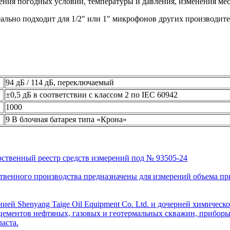
ения погодных условий, температуры и давления, изменения мес
ально подходит для 1/2" или 1" микрофонов других производите
94 дБ / 114 дБ, переключаемый
±0,5 дБ в соответствии с классом 2 по IEC 60942
1000
9 В блочная батарея типа «Крона»
рственный реестр средств измерений под № 93505-24
венного производства предназначены для измерений объема приро
ей Shenyang Taige Oil Equipment Co. Ltd. и дочерней химическо
цементов нефтяных, газовых и геотермальных скважин, приборы 
аста.