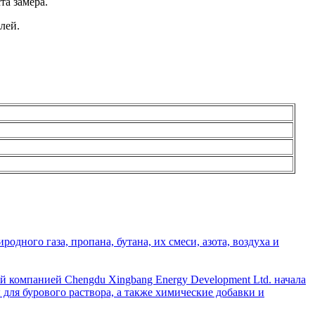
та замера.
лей.
дного газа, пропана, бутана, их смеси, азота, воздуха и
й компанией Chengdu Xingbang Energy Development Ltd. начала
для бурового раствора, а также химические добавки и