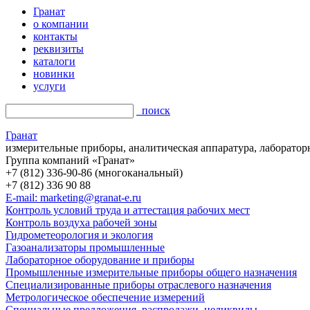
Гранат
о компании
контакты
реквизиты
каталоги
новинки
услуги
поиск
Гранат
измерительные приборы, аналитическая аппаратура, лаборатор
Группа компаний «Гранат»
+7 (812) 336-90-86 (многоканальный)
+7 (812) 336 90 88
E-mail: marketing@granat-e.ru
Контроль условий труда и аттестация рабочих мест
Контроль воздуха рабочей зоны
Гидрометеорология и экология
Газоанализаторы промышленные
Лабораторное оборудование и приборы
Промышленные измерительные приборы общего назначения
Специализированные приборы отраслевого назначения
Метрологическое обеспечение измерений
Специальные предложения, распродажи, неликвиды