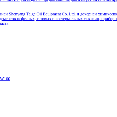
ей Shenyang Taige Oil Equipment Co. Ltd. и дочерней химическо
цементов нефтяных, газовых и геотермальных скважин, приборы 
аста.
SW100