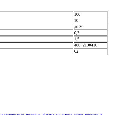
100
10
до 30
0,3
1,5
480×210×410
62
дного газа, пропана, бутана, их смеси, азота, воздуха и