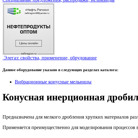
Элегаз: свойства, применение, обрудование
Данное оборудование указано в следующих разделах каталога:
Вибрационные конусные мельницы
Конусная инерционная дроб
Предназначена для мелкого дробления хрупких материалов ра
Применяется преимущественно для моделирования процессов в