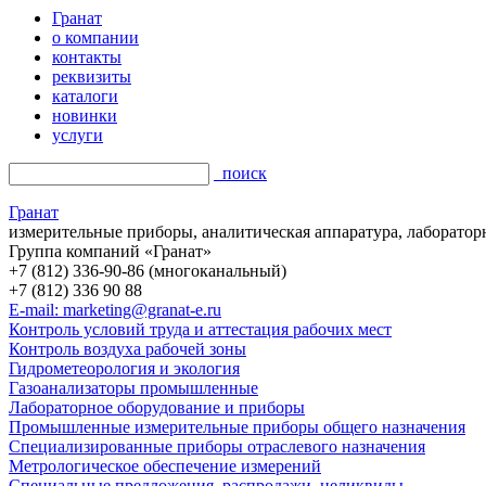
Гранат
о компании
контакты
реквизиты
каталоги
новинки
услуги
поиск
Гранат
измерительные приборы, аналитическая аппаратура, лаборатор
Группа компаний «Гранат»
+7 (812) 336-90-86 (многоканальный)
+7 (812) 336 90 88
E-mail: marketing@granat-e.ru
Контроль условий труда и аттестация рабочих мест
Контроль воздуха рабочей зоны
Гидрометеорология и экология
Газоанализаторы промышленные
Лабораторное оборудование и приборы
Промышленные измерительные приборы общего назначения
Специализированные приборы отраслевого назначения
Метрологическое обеспечение измерений
Специальные предложения, распродажи, неликвиды