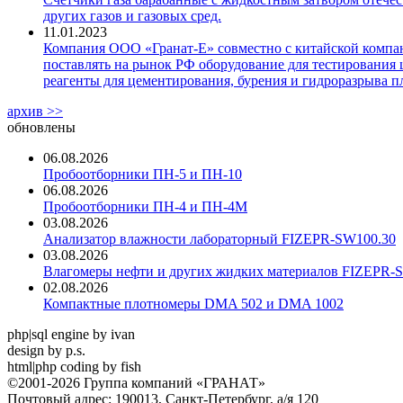
других газов и газовых сред.
11.01.2023
Компания ООО «Гранат-Е» совместно с китайской компани
поставлять на рынок РФ оборудование для тестирования 
реагенты для цементирования, бурения и гидроразрыва пл
архив >>
обновлены
06.08.2026
Пробоотборники ПН-5 и ПН-10
06.08.2026
Пробоотборники ПН-4 и ПН-4М
03.08.2026
Анализатор влажности лабораторный FIZEPR-SW100.30
03.08.2026
Влагомеры нефти и других жидких материалов FIZEPR-
02.08.2026
Компактные плотномеры DMA 502 и DMA 1002
php|sql engine by ivan
design by p.s.
html|php coding by fish
©2001-2026 Группа компаний «ГРАНАТ»
Почтовый адрес: 190013, Санкт-Петербург, а/я 120