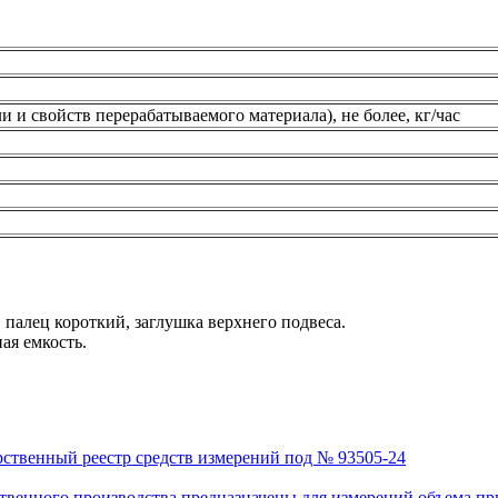
 и свойств перерабатываемого материала), не более, кг/час
палец короткий, заглушка верхнего подвеса.
ая емкость.
рственный реестр средств измерений под № 93505-24
венного производства предназначены для измерений объема приро