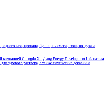
дного газа, пропана, бутана, их смеси, азота, воздуха и
й компанией Chengdu Xingbang Energy Development Ltd. начала
для бурового раствора, а также химические добавки и