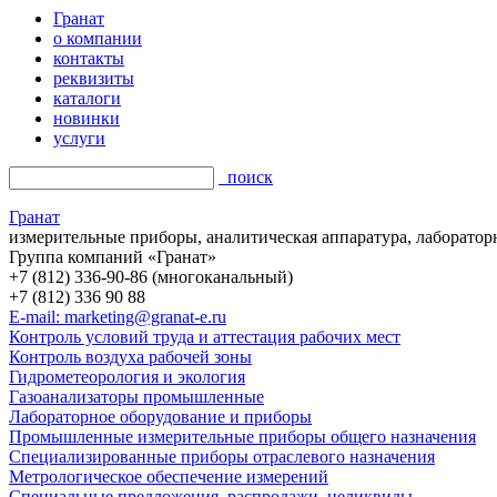
Гранат
о компании
контакты
реквизиты
каталоги
новинки
услуги
поиск
Гранат
измерительные приборы, аналитическая аппаратура, лаборатор
Группа компаний «Гранат»
+7 (812) 336-90-86 (многоканальный)
+7 (812) 336 90 88
E-mail: marketing@granat-e.ru
Контроль условий труда и аттестация рабочих мест
Контроль воздуха рабочей зоны
Гидрометеорология и экология
Газоанализаторы промышленные
Лабораторное оборудование и приборы
Промышленные измерительные приборы общего назначения
Специализированные приборы отраслевого назначения
Метрологическое обеспечение измерений
Специальные предложения, распродажи, неликвиды