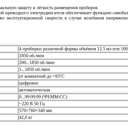
мальную защиту и лёгкость размещения пробирок
ой приводного электродвигателя обеспечивает функцию самоба
во эксптуатационной скорости в случае колебания напряжени
4 пробирки различной формы объёмом 12.5 мл ити 100
1850 об./мин
200...1850 об./мин
1...1850 об./мин
от комнатной до +93°С
цифровое
автоматическая
0...99:99:99 (ЧЧ:ММ:СС)
~220 В 50 Гц
570×760×340 мм
42,0 кг