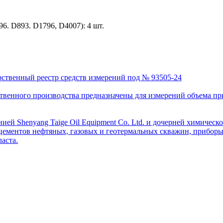
. D893. D1796, D4007): 4 шт.
рственный реестр средств измерений под № 93505-24
венного производства предназначены для измерений объема приро
ей Shenyang Taige Oil Equipment Co. Ltd. и дочерней химическо
цементов нефтяных, газовых и геотермальных скважин, приборы 
аста.