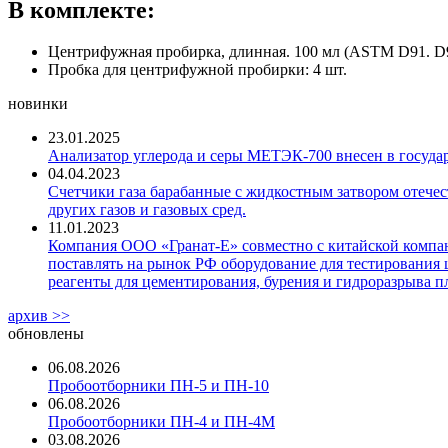
В комплекте:
Центрифужная пробирка, длинная. 100 мл (ASTM D91. D96
Пробка для центрифужной пробирки: 4 шт.
новинки
23.01.2025
Анализатор углерода и серы МЕТЭК-700 внесен в госуда
04.04.2023
Счетчики газа барабанные с жидкостным затвором отечест
других газов и газовых сред.
11.01.2023
Компания ООО «Гранат-Е» совместно с китайской компани
поставлять на рынок РФ оборудование для тестирования 
реагенты для цементирования, бурения и гидроразрыва пл
архив >>
обновлены
06.08.2026
Пробоотборники ПН-5 и ПН-10
06.08.2026
Пробоотборники ПН-4 и ПН-4М
03.08.2026