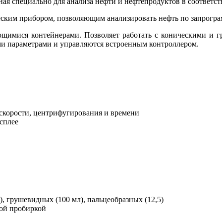
ная специально для анализа нефти и нефтепродуктов в соответс
еским прибором, позволяющим анализировать нефть по запрог
щимися контейнерами. Позволяет работать с коническими и 
и параметрами и управляются встроенным контроллером.
 скорости, центрифугирования и времени
сплее
), грушевидных (100 мл), пальцеобразных (12,5)
мой пробиркой