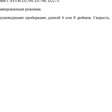
твии с ASTM D2709, D1796, D2273.
раммированным режимам.
грушевидными пробирками длиной 6 или 8 дюймов. Скорость,