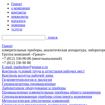
Гранат
о компании
контакты
реквизиты
каталоги
новинки
услуги
поиск
Гранат
измерительные приборы, аналитическая аппаратура, лаборатор
Группа компаний «Гранат»
+7 (812) 336-90-86 (многоканальный)
+7 (812) 336 90 88
E-mail: marketing@granat-e.ru
Контроль условий труда и аттестация рабочих мест
Контроль воздуха рабочей зоны
Гидрометеорология и экология
Газоанализаторы промышленные
Лабораторное оборудование и приборы
Промышленные измерительные приборы общего назначения
Специализированные приборы отраслевого назначения
Метрологическое обеспечение измерений
Специальные предложения, распродажи, неликвиды