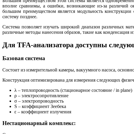
Большим преимуществом этой системы является одновременное
вполне сравнимы, а ошибки, возникающие из-за различий о
большим преимуществом является модульность конструкции с
систему позднее.
Система позволяет изучать широкий диапазон различных мате
различные методы нанесения образов, такие как конденсация и
Для TFA-анализатора доступны следую
Базовая система
Состоит из измерительной камеры, вакуумного насоса, основн
Конструкция оптимизирована для измерения следующих физич
λ – теплопроводность (стационарное состояние / in plane)
ρ – электросопротивление
σ – электропроводность
S – коэффициент Зеебека
ε – коэффициент излучения
Нестационарный комплекс: