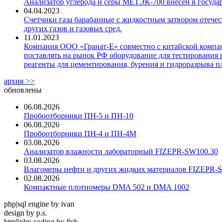
Анализатор углерода и серы МЕТЭК-700 внесен в госуда
04.04.2023
Счетчики газа барабанные с жидкостным затвором отечест
других газов и газовых сред.
11.01.2023
Компания ООО «Гранат-Е» совместно с китайской компани
поставлять на рынок РФ оборудование для тестирования 
реагенты для цементирования, бурения и гидроразрыва пл
архив >>
обновлены
06.08.2026
Пробоотборники ПН-5 и ПН-10
06.08.2026
Пробоотборники ПН-4 и ПН-4М
03.08.2026
Анализатор влажности лабораторный FIZEPR-SW100.30
03.08.2026
Влагомеры нефти и других жидких материалов FIZEPR-
02.08.2026
Компактные плотномеры DMA 502 и DMA 1002
php|sql engine by ivan
design by p.s.
html|php coding by fish