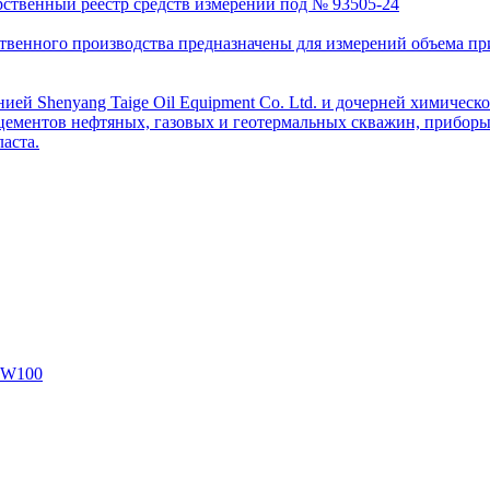
рственный реестр средств измерений под № 93505-24
венного производства предназначены для измерений объема приро
ей Shenyang Taige Oil Equipment Co. Ltd. и дочерней химическо
цементов нефтяных, газовых и геотермальных скважин, приборы 
аста.
SW100