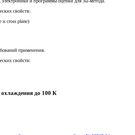
, электроники и программы оценки для 3ω-метода.
еских свойств:
 и cross plane)
ебований применения.
еских свойств:
 охлаждения до 100 К