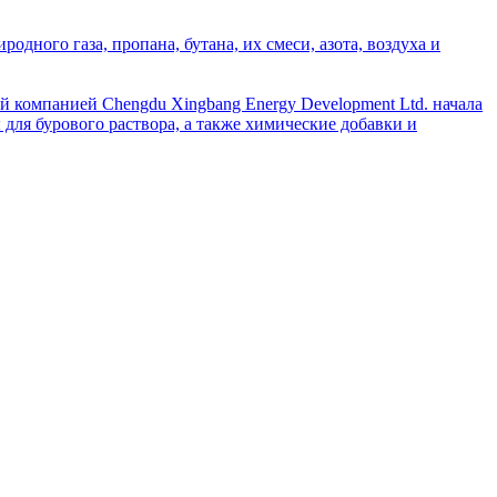
дного газа, пропана, бутана, их смеси, азота, воздуха и
й компанией Chengdu Xingbang Energy Development Ltd. начала
для бурового раствора, а также химические добавки и