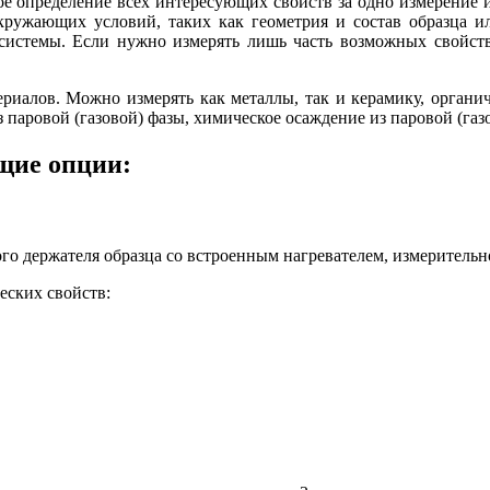
 определение всех интересующих свойств за одно измерение и 
кружающих условий, таких как геометрия и состав образца 
истемы. Если нужно измерять лишь часть возможных свойств,
риалов. Можно измерять как металлы, так и керамику, органи
з паровой (газовой) фазы, химическое осаждение из паровой (г
щие опции:
ого держателя образца со встроенным нагревателем, измеритель
еских свойств: