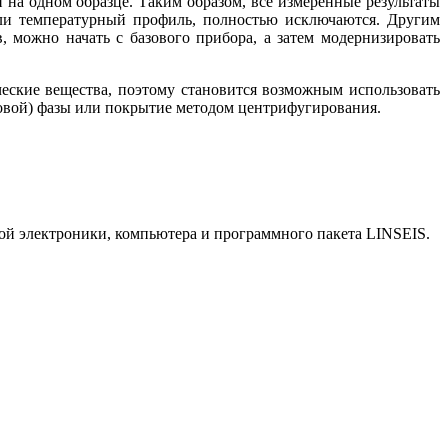
на одном образце. Таким образом, все измеренные результаты
или температурный профиль, полностью исключаются. Другим
 можно начать с базового прибора, а затем модернизировать
ческие вещества, поэтому становится возможным использовать
азовой) фазы или покрытие методом центрифугирования.
ной электроники, компьютера и программного пакета LINSEIS.