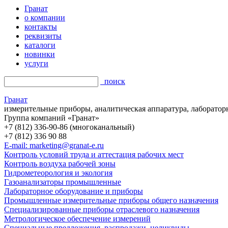
Гранат
о компании
контакты
реквизиты
каталоги
новинки
услуги
поиск
Гранат
измерительные приборы, аналитическая аппаратура, лаборатор
Группа компаний «Гранат»
+7 (812) 336-90-86 (многоканальный)
+7 (812) 336 90 88
E-mail: marketing@granat-e.ru
Контроль условий труда и аттестация рабочих мест
Контроль воздуха рабочей зоны
Гидрометеорология и экология
Газоанализаторы промышленные
Лабораторное оборудование и приборы
Промышленные измерительные приборы общего назначения
Специализированные приборы отраслевого назначения
Метрологическое обеспечение измерений
Специальные предложения, распродажи, неликвиды