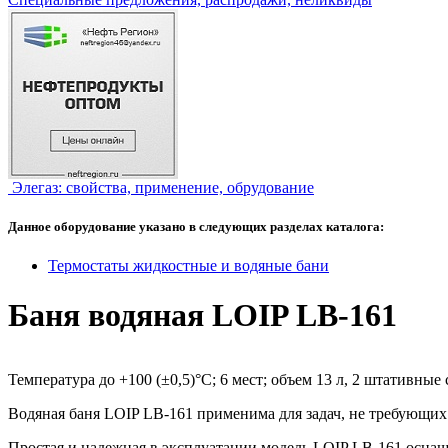
Элегаз: свойства, применение, обрудование
Данное оборудование указано в следующих разделах каталога:
Термостаты жидкостные и водяные бани
Баня водяная LOIP LB-161
Температура до +100 (±0,5)°С; 6 мест; объем 13 л, 2 штативные
Водяная баня LOIP LB-161 применима для задач, не требующи
Простая и надежная в эксплуатации модель LOIP LB-161 оснащ