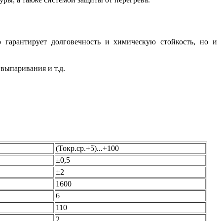
 гарантирует долговечность и химическую стойкость, но и
 выпаривания и т.д.
(Токр.ср.+5)...+100
±0,5
±2
1600
6
110
2