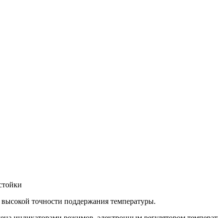
 стойки
х высокой точности поддержания температуры.
ена индикаторами режимов, электронным регулятором температу