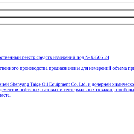
рственный реестр средств измерений под № 93505-24
венного производства предназначены для измерений объема приро
ей Shenyang Taige Oil Equipment Co. Ltd. и дочерней химическо
цементов нефтяных, газовых и геотермальных скважин, приборы 
аста.