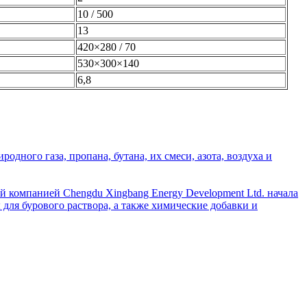
10 / 500
13
420×280 / 70
530×300×140
6,8
дного газа, пропана, бутана, их смеси, азота, воздуха и
й компанией Chengdu Xingbang Energy Development Ltd. начала
для бурового раствора, а также химические добавки и