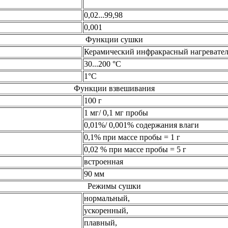
0,02...99,98
0,001
Функции сушки
Керамический инфракрасный нагревател
30...200 °С
1°С
Функции взвешивания
100 г
1 мг/ 0,1 мг пробы
0,01%/ 0,001% содержания влаги
0,1% при массе пробы = 1 г
0,02 % при массе пробы = 5 г
встроенная
90 мм
Режимы сушки
нормальный,
ускоренный,
плавный,