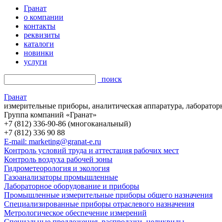
Гранат
о компании
контакты
реквизиты
каталоги
новинки
услуги
поиск
Гранат
измерительные приборы, аналитическая аппаратура, лаборатор
Группа компаний «Гранат»
+7 (812) 336-90-86 (многоканальный)
+7 (812) 336 90 88
E-mail: marketing@granat-e.ru
Контроль условий труда и аттестация рабочих мест
Контроль воздуха рабочей зоны
Гидрометеорология и экология
Газоанализаторы промышленные
Лабораторное оборудование и приборы
Промышленные измерительные приборы общего назначения
Специализированные приборы отраслевого назначения
Метрологическое обеспечение измерений
Специальные предложения, распродажи, неликвиды