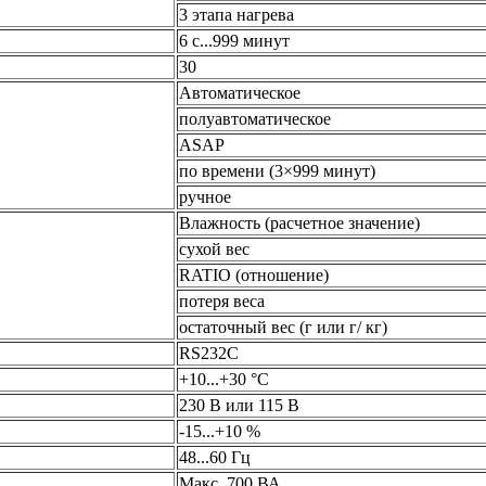
3 этапа нагрева
6 с...999 минут
30
Автоматическое
полуавтоматическое
ASAP
по времени (3×999 минут)
ручное
Влажность (расчетное значение)
сухой вес
RATIO (отношение)
потеря веса
остаточный вес (г или г/ кг)
RS232С
+10...+30 °С
230 В или 115 В
-15...+10 %
48...60 Гц
Макс. 700 ВА