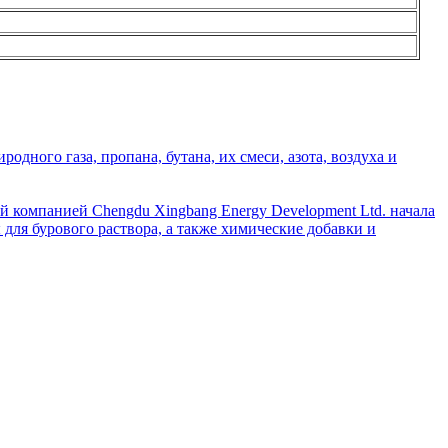
дного газа, пропана, бутана, их смеси, азота, воздуха и
й компанией Chengdu Xingbang Energy Development Ltd. начала
для бурового раствора, а также химические добавки и