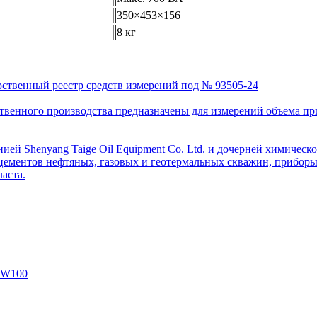
350×453×156
8 кг
рственный реестр средств измерений под № 93505-24
венного производства предназначены для измерений объема приро
ей Shenyang Taige Oil Equipment Co. Ltd. и дочерней химическо
цементов нефтяных, газовых и геотермальных скважин, приборы 
аста.
SW100