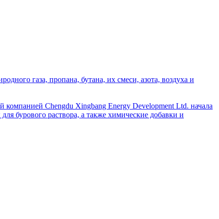
дного газа, пропана, бутана, их смеси, азота, воздуха и
й компанией Chengdu Xingbang Energy Development Ltd. начала
для бурового раствора, а также химические добавки и