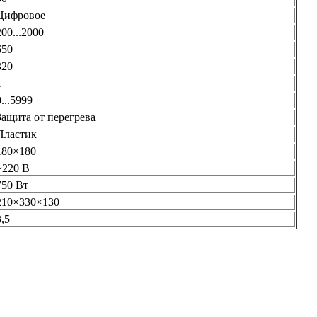
Цифровое
200...2000
650
320
1
0...5999
Защита от перегрева
Пластик
180×180
~220 В
750 Вт
210×330×130
3,5