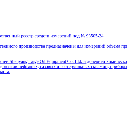
рственный реестр средств измерений под № 93505-24
венного производства предназначены для измерений объема приро
ей Shenyang Taige Oil Equipment Co. Ltd. и дочерней химическо
цементов нефтяных, газовых и геотермальных скважин, приборы 
аста.