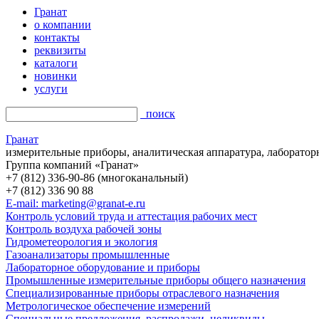
Гранат
о компании
контакты
реквизиты
каталоги
новинки
услуги
поиск
Гранат
измерительные приборы, аналитическая аппаратура, лаборатор
Группа компаний «Гранат»
+7 (812) 336-90-86 (многоканальный)
+7 (812) 336 90 88
E-mail: marketing@granat-e.ru
Контроль условий труда и аттестация рабочих мест
Контроль воздуха рабочей зоны
Гидрометеорология и экология
Газоанализаторы промышленные
Лабораторное оборудование и приборы
Промышленные измерительные приборы общего назначения
Специализированные приборы отраслевого назначения
Метрологическое обеспечение измерений
Специальные предложения, распродажи, неликвиды