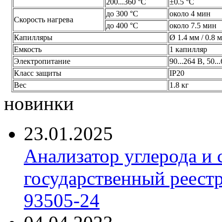
200...360 °C
±0.5 °C
до 300 °C
около 4 мин
Скорость нагрева
до 400 °C
около 7.5 мин
Капилляры
Ø 1.4 мм / 0.8
Емкость
1 капилляр
Электропитание
90...264 В, 50..
Класс защиты
IP20
Вес
1.8 кг
новинки
23.01.2025
Анализатор углерода и
государственный реест
93505-24