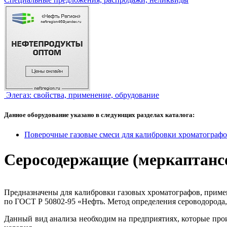
Элегаз: свойства, применение, обрудование
Данное оборудование указано в следующих разделах каталога:
Поверочные газовые смеси для калибровки хроматографов
Серосодержащие (меркаптанс
Предназначены для калибровки газовых хроматографов, приме
по ГОСТ Р 50802-95 «Нефть. Метод определения сероводорода,
Данный вид анализа необходим на предприятиях, которые про