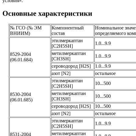
условия».
Основные характеристики
№ ГСО (№ ЭМ
Компонентный
Номинальное значе
ВНИИМ)
состав
определяемого ком
этилмеркаптан
1.0...9.9
[C2H5SH]
метилмеркаптан
8529-2004
1.0...9.9
[CH3SH]
(06.01.684)
сероводород [H2S]
1.0...9.9
азот [N2]
остальное
этилмеркаптан
10...500
[C2H5SH]
метилмеркаптан
8530-2004
10...500
[CH3SH]
(06.01.685)
сероводород [H2S]
10...500
азот [N2]
остальное
этилмеркаптан
1.0...9.9
[C2H5SH]
метилмеркаптан
8531-2004