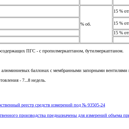
15 % от
15 % от
% об.
15 % от
осодержащих ПГС - с пропилмеркаптаном, бутилмеркаптаном.
 в алюминиевых баллонах с мембранными запорными вентилями 
овления - 7...8 недель.
рственный реестр средств измерений под № 93505-24
венного производства предназначены для измерений объема приро