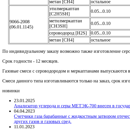
метан [CH4]
остальное
этилмеркаптан
0.05...0.10
[C2H5SH]
метилмеркаптан
9066-2008
0.05...0.10
[CH3SH]
(06.01.1145)
сероводород [H2S]
0.05...0.10
метан [CH4]
остальное
По индивидуальному заказу возможно также изготовление сер
Срок годности - 12 месяцев.
Газовые смеси с сероводородом и меркаптанами выпускаются
Смеси данного типа изготавливаются только на заказ, срок изгот
новинки
23.01.2025
Анализатор углерода и серы МЕТЭК-700 внесен в госуда
04.04.2023
Счетчики газа барабанные с жидкостным затвором отечест
других газов и газовых сред.
11.01.2023