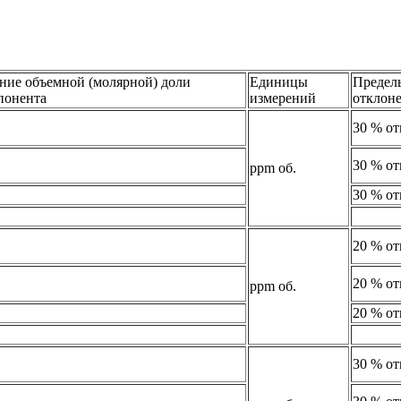
ние объемной (молярной) доли
Единицы
Предел
понента
измерений
отклон
30 % от
30 % от
ppm об.
30 % от
20 % от
20 % от
ppm об.
20 % от
30 % от