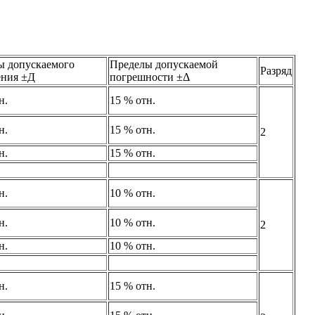
ы допускаемого
Пределы допускаемой
Разряд
ения ±Д
погрешности ±Δ
н.
15 % отн.
н.
15 % отн.
2
н.
15 % отн.
н.
10 % отн.
н.
10 % отн.
2
н.
10 % отн.
н.
15 % отн.