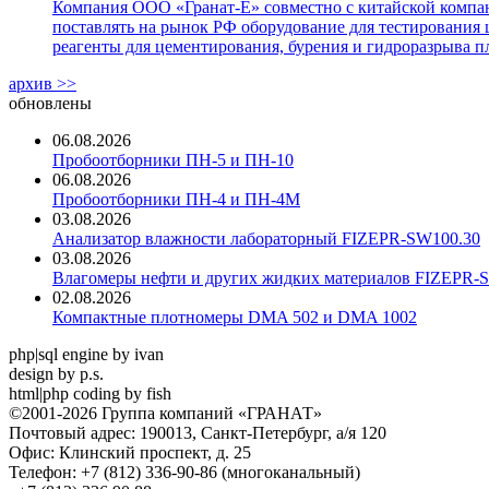
Компания ООО «Гранат-Е» совместно с китайской компани
поставлять на рынок РФ оборудование для тестирования 
реагенты для цементирования, бурения и гидроразрыва пл
архив >>
обновлены
06.08.2026
Пробоотборники ПН-5 и ПН-10
06.08.2026
Пробоотборники ПН-4 и ПН-4М
03.08.2026
Анализатор влажности лабораторный FIZEPR-SW100.30
03.08.2026
Влагомеры нефти и других жидких материалов FIZEPR-
02.08.2026
Компактные плотномеры DMA 502 и DMA 1002
php|sql engine by ivan
design by p.s.
html|php coding by fish
©2001-2026 Группа компаний «ГРАНАТ»
Почтовый адрес: 190013, Санкт-Петербург, а/я 120
Офис: Клинский проспект, д. 25
Телефон: +7 (812) 336-90-86 (многоканальный)