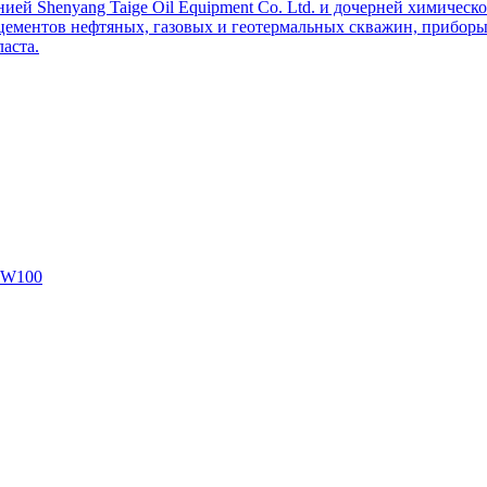
ей Shenyang Taige Oil Equipment Co. Ltd. и дочерней химическо
цементов нефтяных, газовых и геотермальных скважин, приборы 
аста.
SW100