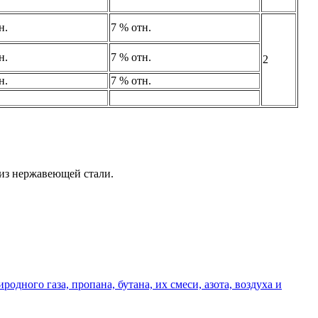
н.
7 % отн.
н.
7 % отн.
2
н.
7 % отн.
из нержавеющей стали.
дного газа, пропана, бутана, их смеси, азота, воздуха и