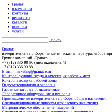
Гранат
о компании
контакты
реквизиты
каталоги
новинки
услуги
поиск
Гранат
измерительные приборы, аналитическая аппаратура, лаборатор
Группа компаний «Гранат»
+7 (812) 336-90-86 (многоканальный)
+7 (812) 336 90 88
E-mail: marketing@granat-e.ru
Контроль условий труда и аттестация рабочих мест
Контроль воздуха рабочей зоны
Гидрометеорология и экология
Газоанализаторы промышленные
Лабораторное оборудование и приборы
Промышленные измерительные приборы общего назначения
Специализированные приборы отраслевого назначения
Метрологическое обеспечение измерений
Специальные предложения, распродажи, неликвиды