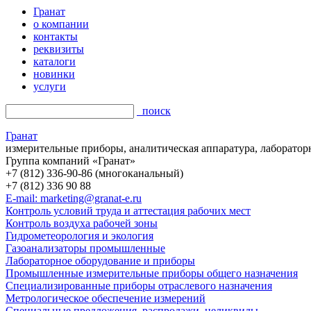
Гранат
о компании
контакты
реквизиты
каталоги
новинки
услуги
поиск
Гранат
измерительные приборы, аналитическая аппаратура, лаборатор
Группа компаний «Гранат»
+7 (812) 336-90-86 (многоканальный)
+7 (812) 336 90 88
E-mail: marketing@granat-e.ru
Контроль условий труда и аттестация рабочих мест
Контроль воздуха рабочей зоны
Гидрометеорология и экология
Газоанализаторы промышленные
Лабораторное оборудование и приборы
Промышленные измерительные приборы общего назначения
Специализированные приборы отраслевого назначения
Метрологическое обеспечение измерений
Специальные предложения, распродажи, неликвиды