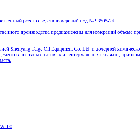
рственный реестр средств измерений под № 93505-24
венного производства предназначены для измерений объема приро
ей Shenyang Taige Oil Equipment Co. Ltd. и дочерней химическо
цементов нефтяных, газовых и геотермальных скважин, приборы 
аста.
SW100