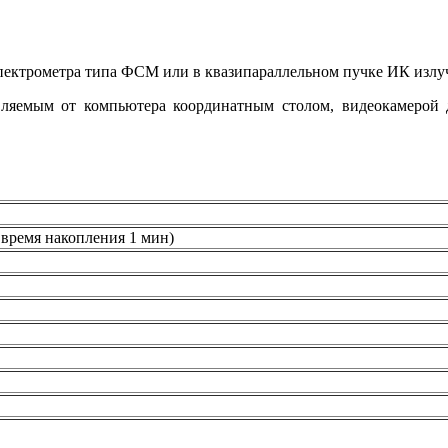
пектрометра типа ФСМ или в квазипараллельном пучке ИК излуч
емым от компьютера координатным столом, видеокамерой дл
 время накопления 1 мин)