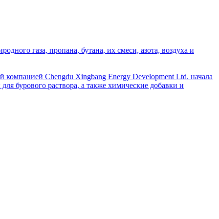
дного газа, пропана, бутана, их смеси, азота, воздуха и
й компанией Chengdu Xingbang Energy Development Ltd. начала
для бурового раствора, а также химические добавки и