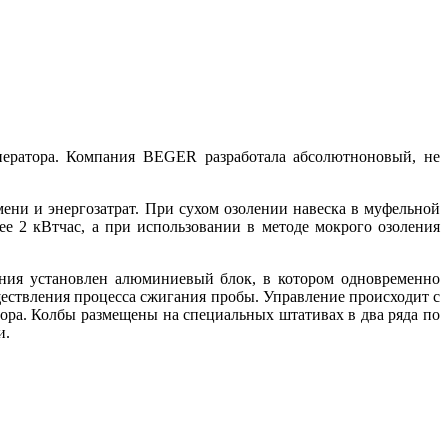
ператора. Компания BEGER разработала абсолютноновый, не
ени и энергозатрат. При сухом озолении навеска в муфельной
нее 2 кВтчас, а при использовании в методе мокрого озоления
ения установлен алюминиевый блок, в котором одновременно
ществления процесса сжигания пробы. Управление происходит с
ра. Колбы размещены на специальных штативах в два ряда по
и.