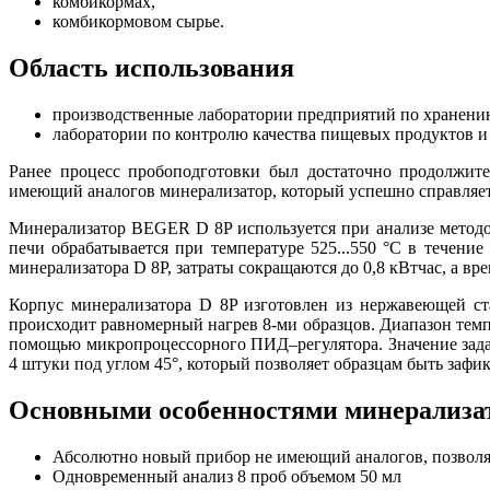
комбикормах,
комбикормовом сырье.
Область использования
производственные лаборатории предприятий по хранению
лаборатории по контролю качества пищевых продуктов и
Ранее процесс пробоподготовки был достаточно продолжит
имеющий аналогов минерализатор, который успешно справляетс
Минерализатор BEGER D 8P используется при анализе методом
печи обрабатывается при температуре 525...550 °C в течение
минерализатора D 8P, затраты сокращаются до 0,8 кВтчас, а вре
Корпус минерализатора D 8P изготовлен из нержавеющей ст
происходит равномерный нагрев 8-ми образцов. Диапазон темп
помощью микропроцессорного ПИД–регулятора. Значение зада
4 штуки под углом 45°, который позволяет образцам быть заф
Основными особенностями минерализат
Абсолютно новый прибор не имеющий аналогов, позвол
Одновременный анализ 8 проб объемом 50 мл