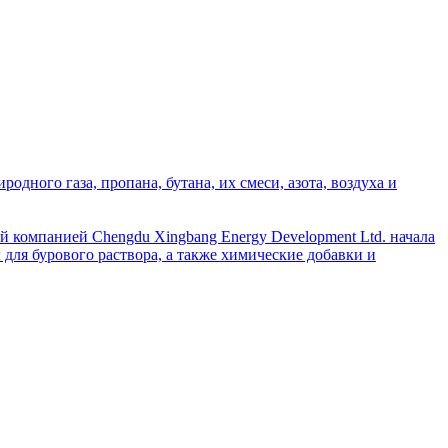
дного газа, пропана, бутана, их смеси, азота, воздуха и
й компанией Chengdu Xingbang Energy Development Ltd. начала
для бурового раствора, а также химические добавки и