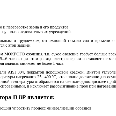
 и переработке зерна и его продуктов
 научно-исследовательских учреждений.
ельным и трудоемким, отнимающий немало сил и времени о
я с этой задачей.
 МОКРОГО озоления, т.к. сухое озоление требует больше врем
 5...6 часов, при этом расход электроэнергии составляет не ме
мя анализа занимает не более 1 часа.
али AISI 304, покрытой порошковой краской. Внутри углубл
ературы нагревания 25...400 °C, что вполне достаточно для осу
нной температуры отображается на светодиодном дисплее прибо
иксированными, и исключает разбрызгивание проб при нагревани
ора D 8P является:
яющий упростить процесс минерализации образцов