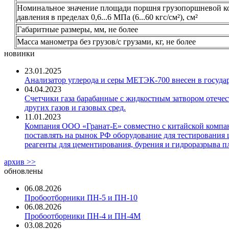
Номинальное значение площади поршня грузопоршневой ко
давления в пределах 0,6...6 МПа (6...60 кгс/см²), см²
Габаритные размеры, мм, не более
Масса манометра без грузов/с грузами, кг, не более
новинки
23.01.2025
Анализатор углерода и серы МЕТЭК-700 внесен в госуда
04.04.2023
Счетчики газа барабанные с жидкостным затвором отечест
других газов и газовых сред.
11.01.2023
Компания ООО «Гранат-Е» совместно с китайской компани
поставлять на рынок РФ оборудование для тестирования 
реагенты для цементирования, бурения и гидроразрыва пл
архив >>
обновлены
06.08.2026
Пробоотборники ПН-5 и ПН-10
06.08.2026
Пробоотборники ПН-4 и ПН-4М
03.08.2026