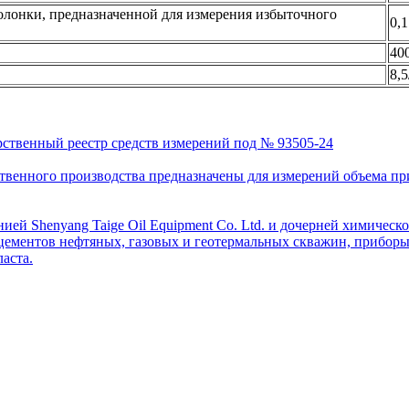
лонки, предназначенной для измерения избыточного
0,1
40
8,5
рственный реестр средств измерений под № 93505-24
венного производства предназначены для измерений объема приро
ей Shenyang Taige Oil Equipment Co. Ltd. и дочерней химическо
цементов нефтяных, газовых и геотермальных скважин, приборы 
аста.