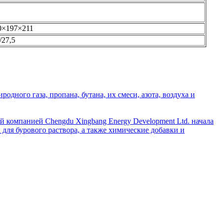
0×197×211
/27,5
дного газа, пропана, бутана, их смеси, азота, воздуха и
й компанией Chengdu Xingbang Energy Development Ltd. начала
для бурового раствора, а также химические добавки и