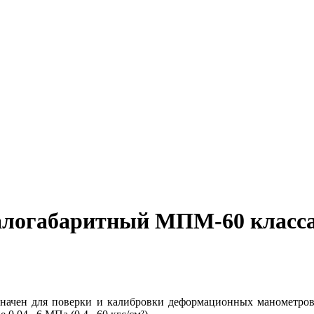
логабаритный МПМ-60 класса
чен для поверки и калибровки деформационных манометров к