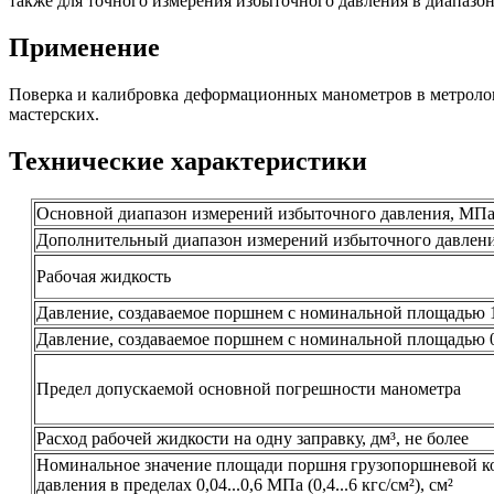
также для точного измерения избыточного давления в диапазоне 0
Применение
Поверка и калибровка деформационных манометров в метрол
мастерских.
Технические характеристики
Основной диапазон измерений избыточного давления, МПа 
Дополнительный диапазон измерений избыточного давления
Рабочая жидкость
Давление, создаваемое поршнем с номинальной площадью 1
Давление, создаваемое поршнем с номинальной площадью 0
Предел допускаемой основной погрешности манометра
Расход рабочей жидкости на одну заправку, дм³, не более
Номинальное значение площади поршня грузопоршневой ко
давления в пределах 0,04...0,6 МПа (0,4...6 кгс/см²), см²