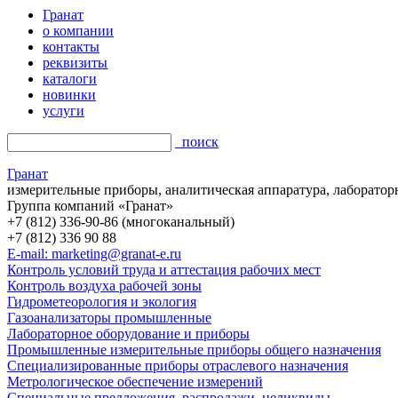
Гранат
о компании
контакты
реквизиты
каталоги
новинки
услуги
поиск
Гранат
измерительные приборы, аналитическая аппаратура, лаборатор
Группа компаний «Гранат»
+7 (812) 336-90-86 (многоканальный)
+7 (812) 336 90 88
E-mail: marketing@granat-e.ru
Контроль условий труда и аттестация рабочих мест
Контроль воздуха рабочей зоны
Гидрометеорология и экология
Газоанализаторы промышленные
Лабораторное оборудование и приборы
Промышленные измерительные приборы общего назначения
Специализированные приборы отраслевого назначения
Метрологическое обеспечение измерений
Специальные предложения, распродажи, неликвиды