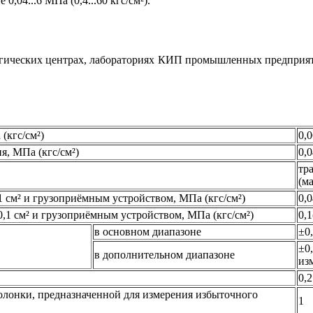
,04...6 МПа (0,4...60 кгс/см²).
огических центрах, лабораториях КИП промышленных предпри
(кгс/см²)
0,0
, МПа (кгс/см²)
0,0
тр
(м
 см² и грузоприёмным устройством, МПа (кгс/см²)
0,0
,1 см² и грузоприёмным устройством, МПа (кгс/см²)
0,1
в основном диапазоне
±0
±0
в дополнительном диапазоне
из
0,2
лонки, предназначенной для измерения избыточного
1