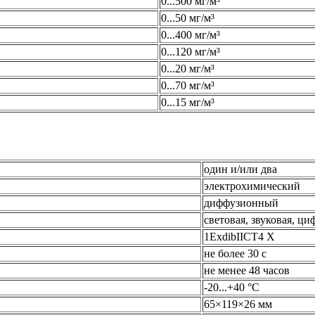
0...500 мг/м³
0...50 мг/м³
0...400 мг/м³
0...120 мг/м³
0...20 мг/м³
0...70 мг/м³
0...15 мг/м³
один и/или два
электрохимический
диффузионный
световая, звуковая, ци
1ExdibIICT4 Х
не более 30 с
не менее 48 часов
-20...+40 °С
65×119×26 мм