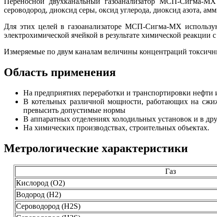
Переносной двухканальный газоанализатор МСП-Сигма-МХ п
сероводород, диоксид серы, оксид углерода, диоксид азота, амм
Для этих целей в газоанализаторе МСП-Сигма-МХ использую
электрохимической ячейкой в результате химической реакции с
Измеряемые по двум каналам величины концентраций токсичны
Область применения
На предприятиях переработки и транспортировки нефти 
В котельных различной мощности, работающих на сжиж
превысить допустимые нормы
В аппаратных отделениях холодильных установок и в д
На химических производствах, строительных объектах.
Метрологические характеристики
Газ
Кислород (О2)
Водород (Н2)
Сероводород (Н2S)