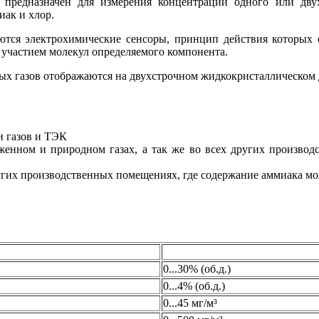
редназначен для измерения концентрации одного или двух
иак и хлор.
тся электрохимические сенсоры, принцип действия которых о
 участием молекул определяемого компонента.
х газов отображаются на двухстрочном жидкокристаллическом 
и газов и ТЭК
енном и природном газах, а так же во всех других производ
ругих производственных помещениях, где содержание аммиака 
0...30% (об.д.)
0...4% (об.д.)
0...45 мг/м³