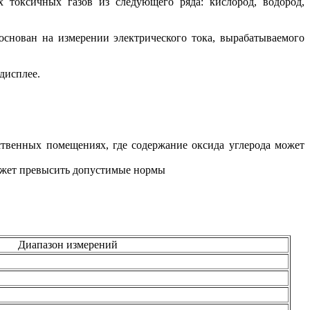
 токсичных газов из следующего ряда: кислород, водород,
снован на измерении электрического тока, вырабатываемого
дисплее.
ственных помещениях, где содержание оксида углерода может
может превысить допустимые нормы
Диапазон измерений