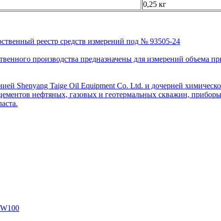
0,25 кг
рственный реестр средств измерений под № 93505-24
венного производства предназначены для измерений объема приро
ей Shenyang Taige Oil Equipment Co. Ltd. и дочерней химическо
цементов нефтяных, газовых и геотермальных скважин, приборы 
аста.
SW100