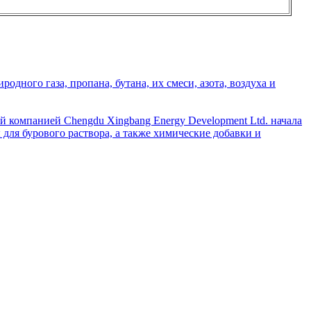
дного газа, пропана, бутана, их смеси, азота, воздуха и
й компанией Chengdu Xingbang Energy Development Ltd. начала
для бурового раствора, а также химические добавки и