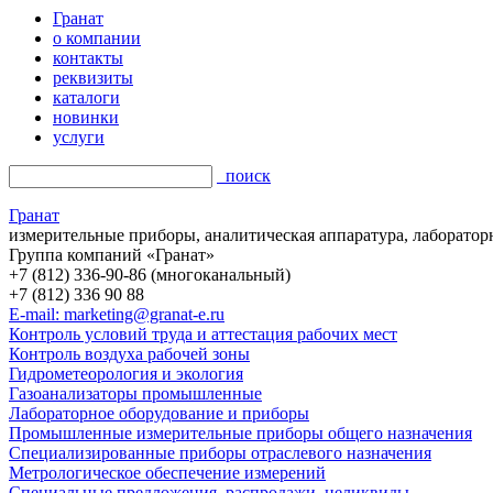
Гранат
о компании
контакты
реквизиты
каталоги
новинки
услуги
поиск
Гранат
измерительные приборы, аналитическая аппаратура, лаборатор
Группа компаний «Гранат»
+7 (812) 336-90-86 (многоканальный)
+7 (812) 336 90 88
E-mail: marketing@granat-e.ru
Контроль условий труда и аттестация рабочих мест
Контроль воздуха рабочей зоны
Гидрометеорология и экология
Газоанализаторы промышленные
Лабораторное оборудование и приборы
Промышленные измерительные приборы общего назначения
Специализированные приборы отраслевого назначения
Метрологическое обеспечение измерений
Специальные предложения, распродажи, неликвиды