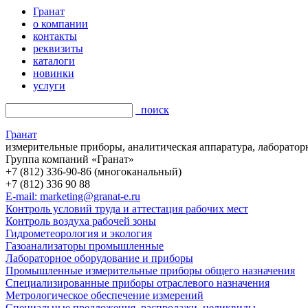
Гранат
о компании
контакты
реквизиты
каталоги
новинки
услуги
поиск
Гранат
измерительные приборы, аналитическая аппаратура, лаборатор
Группа компаний «Гранат»
+7 (812) 336-90-86 (многоканальный)
+7 (812) 336 90 88
E-mail: marketing@granat-e.ru
Контроль условий труда и аттестация рабочих мест
Контроль воздуха рабочей зоны
Гидрометеорология и экология
Газоанализаторы промышленные
Лабораторное оборудование и приборы
Промышленные измерительные приборы общего назначения
Специализированные приборы отраслевого назначения
Метрологическое обеспечение измерений
Специальные предложения, распродажи, неликвиды