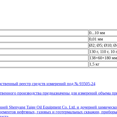
0...10 мм
0,01 мм
Ø2; Ø5; Ø10; Ø
130 г, 110 г, 10 
138×60×180 мм
1,5 кг
рственный реестр средств измерений под № 93505-24
венного производства предназначены для измерений объема приро
ей Shenyang Taige Oil Equipment Co. Ltd. и дочерней химическо
цементов нефтяных, газовых и геотермальных скважин, приборы 
аста.