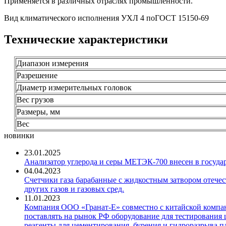
Применяется в различных отраслях промышленности.
Вид климатического исполнения УХЛ 4 поГОСТ 15150-69
Технические характеристики
Диапазон измерения
Разрешение
Диаметр измерительных головок
Вес грузов
Размеры, мм
Вес
новинки
23.01.2025
Анализатор углерода и серы МЕТЭК-700 внесен в госуда
04.04.2023
Счетчики газа барабанные с жидкостным затвором отечест
других газов и газовых сред.
11.01.2023
Компания ООО «Гранат-Е» совместно с китайской компани
поставлять на рынок РФ оборудование для тестирования 
реагенты для цементирования, бурения и гидроразрыва пл