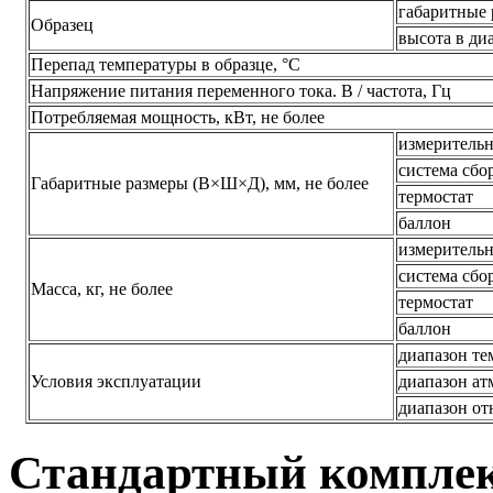
габаритные 
Образец
высота в ди
Перепад температуры в образце, °С
Напряжение питания переменного тока. В / частота, Гц
Потребляемая мощность, кВт, не более
измеритель
система сбо
Габаритные размеры (В×Ш×Д), мм, не более
термостат
баллон
измеритель
система сбо
Масса, кг, не более
термостат
баллон
диапазон те
Условия эксплуатации
диапазон ат
диапазон от
Стандартный комплек