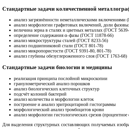
Стандартные задачи количественной металлогра
анализ загрязнённости неметаллическими включениями (Г
анализ морфологии графитовых включений, доли фазовы
величина зерна в сталях и цветных металлах (ГОСТ 5639-
определение содержания α–фазы (ГОСТ 11878-66)
анализ микроструктуры сталей (ГОСТ 8233-56)
анализ подшипниковой стали (ГОСТ 801-78)
анализ микропористости (ГОСТ 9391-80, 801-78)
анализ глубины обезуглероженного слоя (ГОСТ 1763-68)
Стандартные задачи биологии и медицины
реализация принципа послойной микроскопии
гранулометрический анализ порошков
анализ биологических клеточных структур
подсчёт колоний бактерий
анализ количества и морфологии клеток
построение и анализ эритроцитарной гистограммы
морфологический анализ тромбоцитов крови
анализ морфологии гистологических срезов (процентное с
Для выделения структурных составляющих получаемых изобра