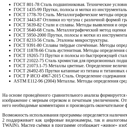
ГОСТ 801-78 Сталь подшипниковая. Технические услови
ГОСТ 1435-99 Прутки, полосы и мотки из инструменталь
ГОСТ 1778-70 Сталь. Металлографические методы опред
ГОСТ 3443-87 Отливки из чугуна с различной формой гр
ГОСТ 5639-82 Стали и сплавы. Методы выявления и опре
ГОСТ 5640-68 Сталь. Металлографический метод оценки 
ГОСТ 5950-2000 Прутки, полосы и мотки из инструмента
ГОСТ 8233-56 Сталь. Эталоны микроструктуры.
ГОСТ 9391-80 Сплавы твёрдые спечённые. Методы опред
ГОСТ 11878-66 Сталь аустенитная. Методы определения 
ГОСТ 19265-73 Прутки и полосы из быстрорежущей стали
ГОСТ 21022-75 Сталь хромистая для прецизионных подш
ГОСТ 21073.1-75 Металлы цветные. Определение величин
ГОСТ 26492-85 Прутки катанные из титана и титановых с
ГОСТ Р ИСО 4967-2015 Сталь. Определение содержания 
ASTM E112-96 (2004) Металлы. Методы определения сред
На основе проведённого сравнительного анализа формируется 
изображение с мерным отрезком и печатным увеличением. Отм
него необходимые комментарии и производить окончательное 
Возможность использования программы определяется наличием
2 поддерживает как цифровые видеокамеры, так и аналоговые
TWAIN). Мастер съёмки в программе отображает «живое» изоб