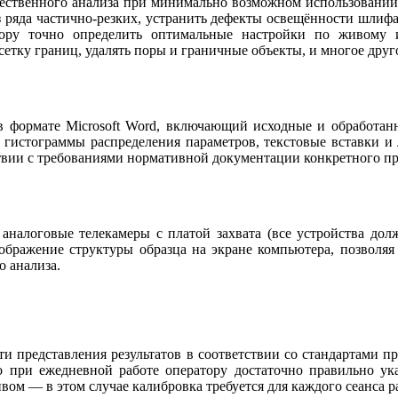
ичественного анализа при минимально возможном использовании
з ряда частично-резких, устранить дефекты освещённости шлифа,
атору точно определить оптимальные настройки по живому
сетку границ, удалять поры и граничные объекты, и многое друг
 в формате Microsoft Word, включающий исходные и обработа
, гистограммы распределения параметров, текстовые вставки и
ствии с требованиями нормативной документации конкретного п
 аналоговые телекамеры с платой захвата (все устройства до
ражение структуры образца на экране компьютера, позволяя в
 анализа.
и представления результатов в соответствии со стандартами пр
 при ежедневной работе оператору достаточно правильно ука
 — в этом случае калибровка требуется для каждого сеанса р