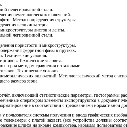
я.
ной нелегированной стали.
еления неметаллических включений.
афита. Методы определения структуры.
деления величины зерна.
микроструктуры листов и ленты.
льной легированной стали.
еления пористости и микроструктуры.
содержания ферритной фазы в прутках.
. Технические условия.
ипников. Технические условия.
ы зерна методом сравнения с эталонами.
плавов. Технические условия.
неметаллических включений. Металлографический метод с испо
него размера зерна.
отчёт, включающий статистические параметры, гистограммы расп
еченные оператором элементы экспортируются в документ Micro
форматирование в соответствии с требованиями нормативной до
 у пользователя системы получения и ввода графических изобр
 телекамеры с платой захвата (все устройства должны соотве
ражение шлифа на экране компьютера, избавляя пользователя о