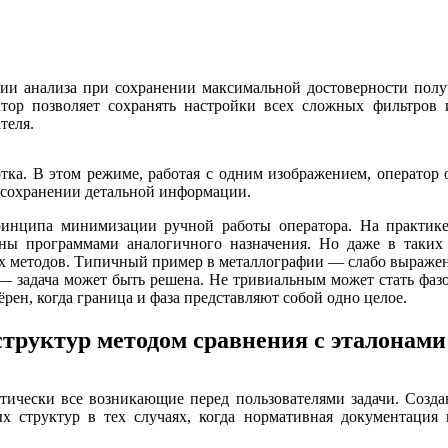
ии анализа при сохранении максимальной достоверности получа
тор позволяет сохранять настройки всех сложных фильтров 
теля.
ка. В этом режиме, работая с одним изображением, оператор о
и сохранении детальной информации.
нципа минимизации ручной работы оператора. На практике, 
ны программами аналогичного назначения. Но даже в таких 
х методов. Типичный пример в металлографии — слабо выраженн
 — задача может быть решена. Не тривиальным может стать фаз
рен, когда граница и фаза представляют собой одно целое.
структур методом сравнения с эталонам
ктически все возникающие перед пользователями задачи. Созд
ых структур в тех случаях, когда нормативная документация 