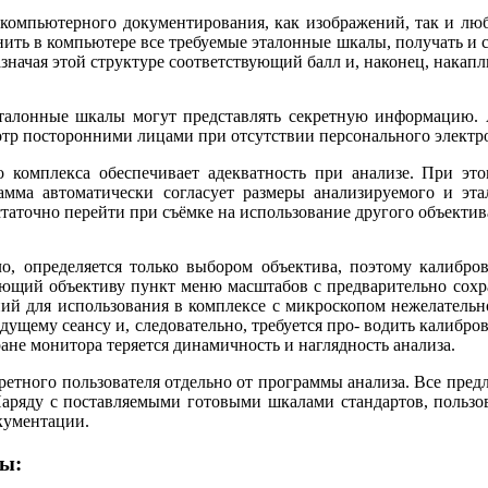
компьютерного документирования, как изображений, так и люб
ить в компьютере все требуемые эталонные шкалы, получать и с
начая этой структуре соответствующий балл и, наконец, накапли
талонные шкалы могут представлять секретную информацию. А
отр посторонними лицами при отсутствии персонального электр
 комплекса обеспечивает адекватность при анализе. При это
рамма автоматически согласует размеры анализируемого и э
таточно перейти при съёмке на использование другого объектив
ло, определяется только выбором объектива, поэтому калибр
твующий объективу пункт меню масштабов с предварительно со
й для использования в комплексе с микроскопом нежелательно
ему сеансу и, следовательно, требуется про- водить калибров
не монитора теряется динамичность и наглядность анализа.
ретного пользователя отдельно от программы анализа. Все пред
аряду с поставляемыми готовыми шкалами стандартов, пользов
кументации.
ты: