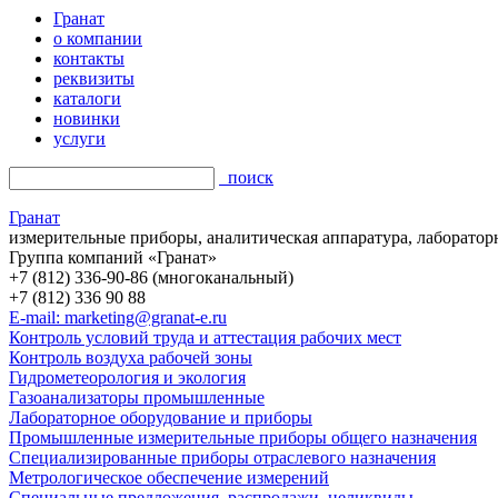
Гранат
о компании
контакты
реквизиты
каталоги
новинки
услуги
поиск
Гранат
измерительные приборы, аналитическая аппаратура, лаборатор
Группа компаний «Гранат»
+7 (812) 336-90-86 (многоканальный)
+7 (812) 336 90 88
E-mail: marketing@granat-e.ru
Контроль условий труда и аттестация рабочих мест
Контроль воздуха рабочей зоны
Гидрометеорология и экология
Газоанализаторы промышленные
Лабораторное оборудование и приборы
Промышленные измерительные приборы общего назначения
Специализированные приборы отраслевого назначения
Метрологическое обеспечение измерений
Специальные предложения, распродажи, неликвиды