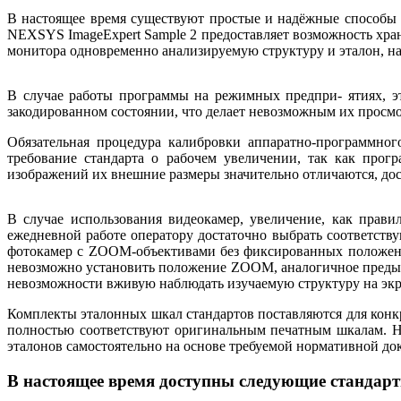
В настоящее время существуют простые и надёжные способы 
NEXSYS ImageExpert Sample 2 предоставляет возможность хран
монитора одновременно анализируемую структуру и эталон, наз
В случае работы программы на режимных предпри- ятиях, э
закодированном состоянии, что делает невозможным их просм
Обязательная процедура калибровки аппаратно-программного
требование стандарта о рабочем увеличении, так как прог
изображений их внешние размеры значительно отличаются, дос
В случае использования видеокамер, увеличение, как прави
ежедневной работе оператору достаточно выбрать соответс
фотокамер с ZOOM-объективами без фиксированных положени
невозможно установить положение ZOOM, аналогичное предыдущ
невозможности вживую наблюдать изучаемую структуру на экра
Комплекты эталонных шкал стандартов поставляются для конк
полностью соответствуют оригинальным печатным шкалам. Н
эталонов самостоятельно на основе требуемой нормативной до
В настоящее время доступны следующие стандар