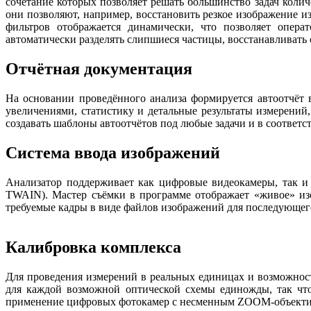
сочетание которых позволяет решать большинство задач кол
они позволяют, например, восстановить резкое изображение и
фильтров отображается динамически, что позволяет опер
автоматически разделять слипшиеся частицы, восстанавливать 
Отчётная документация
На основании проведённого анализа формируется автоотчёт
увеличениями, статистику и детальные результаты измерений
создавать шаблоны автоотчётов под любые задачи и в соответ
Система ввода изображений
Анализатор поддерживает как цифровые видеокамеры, так и
TWAIN). Мастер съёмки в программе отображает «живое» изоб
требуемые кадры в виде файлов изображений для последующего
Калибровка комплекса
Для проведения измерений в реальных единицах и возможност
для каждой возможной оптической схемы единожды, так что
применение цифровых фотокамер с несменным ZOOM-объективом