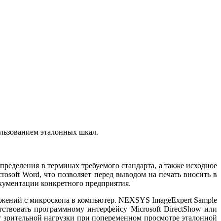
льзованием эталонных шкал.
ределения в терминах требуемого стандарта, а также исходное
soft Word, что позволяет перед выводом на печать вносить в
кументации конкретного предприятия.
ажений с микроскопа в компьютер. NEXSYS ImageExpert Sample
тствовать программному интерфейсу Microsoft DirectShow или
т зрительной нагрузки при попеременном просмотре эталонной