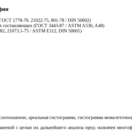
фии
ОСТ 1778-70, 21022-75, 801-78 / DIN 50602)
х составляющих (ГОСТ 3443-87 / ASTM A536, A48)
82, 21073.1-75 / ASTM E112, DIN 50601)
оотношение, ареальная гистограмма, гистограмма межклеточного
жений с целью их дальнейшего анализа пред- назначен много