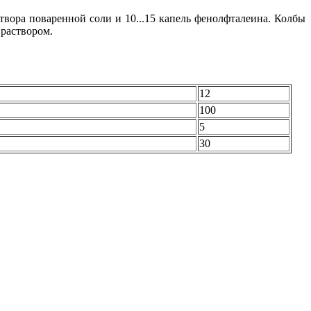
твора поваренной соли и 10...15 капель фенолфталеина. Колбы
 раствором.
12
100
5
30