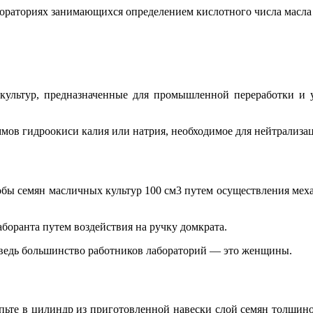
ораториях занимающихся определением кислотного числа масла 
 культур, предназначенные для промышленной переработки и у
ов гидроокиси калия или натрия, необходимое для нейтрализац
обы семян масличных культур 100 см3 путем осуществления мех
боранта путем воздействия на ручку домкрата.
, ведь большинство работников лабораторий — это женщины.
пьте в цилиндр из приготовленной навески слой семян толщино