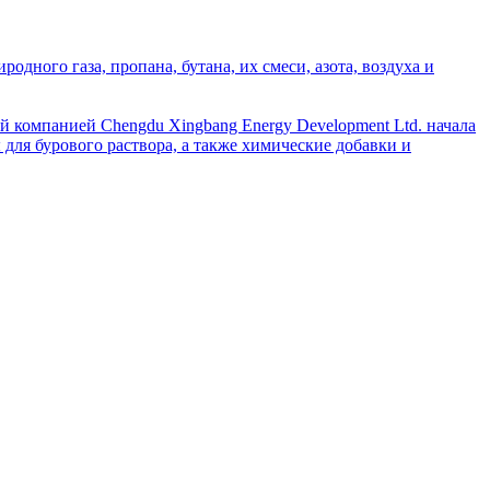
дного газа, пропана, бутана, их смеси, азота, воздуха и
й компанией Chengdu Xingbang Energy Development Ltd. начала
для бурового раствора, а также химические добавки и