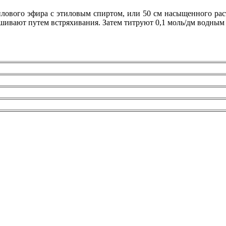
тилового эфира с этиловым спиртом, или 50 см насыщенного рас
шивают путем встряхивания. Затем титруют 0,1 моль/дм водным