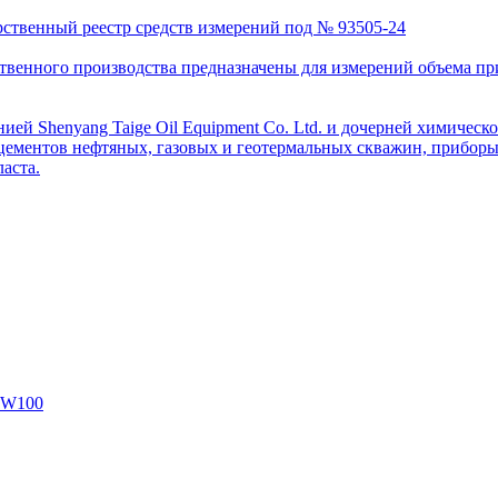
рственный реестр средств измерений под № 93505-24
венного производства предназначены для измерений объема приро
ей Shenyang Taige Oil Equipment Co. Ltd. и дочерней химическо
цементов нефтяных, газовых и геотермальных скважин, приборы 
аста.
SW100