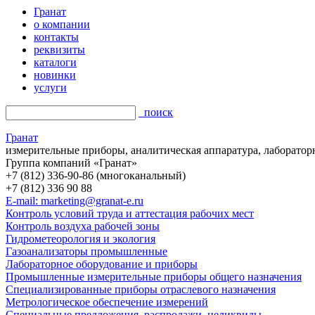
Гранат
о компании
контакты
реквизиты
каталоги
новинки
услуги
поиск
Гранат
измерительные приборы, аналитическая аппаратура, лаборатор
Группа компаний «Гранат»
+7 (812) 336-90-86 (многоканальный)
+7 (812) 336 90 88
E-mail: marketing@granat-e.ru
Контроль условий труда и аттестация рабочих мест
Контроль воздуха рабочей зоны
Гидрометеорология и экология
Газоанализаторы промышленные
Лабораторное оборудование и приборы
Промышленные измерительные приборы общего назначения
Специализированные приборы отраслевого назначения
Метрологическое обеспечение измерений
Специальные предложения, распродажи, неликвиды