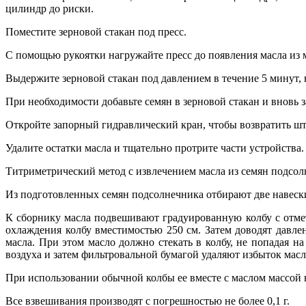
цилиндр до риски.
Поместите зерновой стакан под пресс.
С помощью рукоятки нагружайте пресс до появления масла из 
Выдержите зерновой стакан под давлением в течение 5 минут, в
При необходимости добавьте семян в зерновой стакан и вновь з
Откройте запорный гидравлический кран, чтобы возвратить ш
Удалите остатки масла и тщательно протрите части устройства.
Титриметрический метод с извлечением масла из семян подсо
Из подготовленных семян подсолнечника отбирают две навески
К сборнику масла подвешивают градуированную колбу с отме
охлаждения колбу вместимостью 250 см. Затем доводят давле
масла. При этом масло должно стекать в колбу, не попадая н
воздуха и затем фильтровальной бумагой удаляют избыток масла,
При использовании обычной колбы ее вместе с маслом массой н
Все взвешивания производят с погрешностью не более 0,1 г.