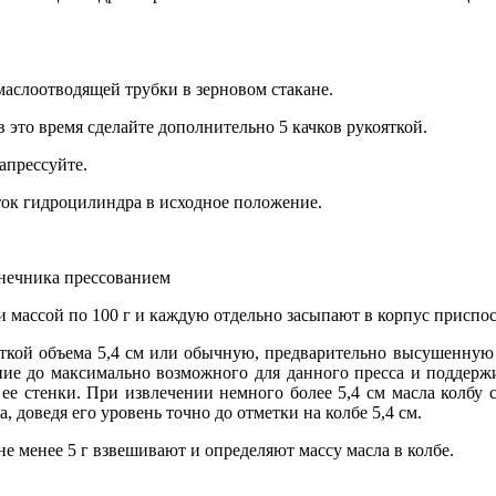
маслоотводящей трубки в зерновом стакане.
 это время сделайте дополнительно 5 качков рукояткой.
апрессуйте.
ток гидроцилиндра в исходное положение.
лнечника прессованием
 массой по 100 г и каждую отдельно засыпают в корпус приспос
ткой объема 5,4 см или обычную, предварительно высушенную в
ние до максимально возможного для данного пресса и поддержи
а ее стенки. При извлечении немного более 5,4 см масла колб
 доведя его уровень точно до отметки на колбе 5,4 см.
е менее 5 г взвешивают и определяют массу масла в колбе.