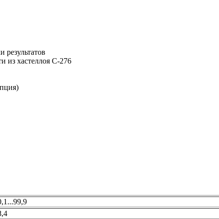
и результатов
и из хастеллоя С-276
пция)
0,1...99,9
8,4