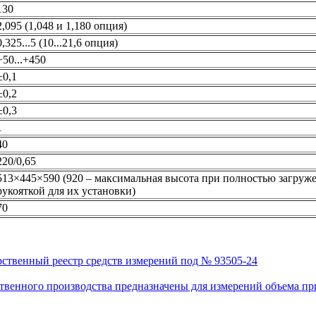
130
2,095 (1,048 и 1,180 опция)
0,325...5 (10...21,6 опция)
+50...+450
±0,1
±0,2
±0,3
1
40
220/0,65
513×445×590 (920 – максимальная высота при полностью загруже
рукояткой для их установки)
70
рственный реестр средств измерений под № 93505-24
венного производства предназначены для измерений объема приро