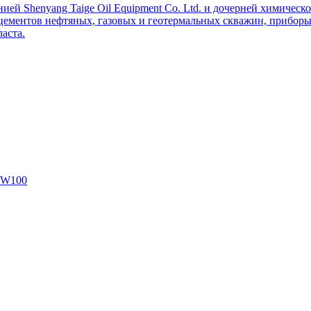
ей Shenyang Taige Oil Equipment Co. Ltd. и дочерней химическо
цементов нефтяных, газовых и геотермальных скважин, приборы 
аста.
SW100