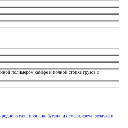
нной полимером камере и полной стопке грузов с
дного газа, пропана, бутана, их смеси, азота, воздуха и