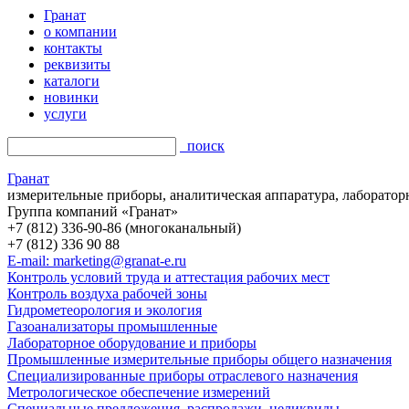
Гранат
о компании
контакты
реквизиты
каталоги
новинки
услуги
поиск
Гранат
измерительные приборы, аналитическая аппаратура, лаборатор
Группа компаний «Гранат»
+7 (812) 336-90-86 (многоканальный)
+7 (812) 336 90 88
E-mail: marketing@granat-e.ru
Контроль условий труда и аттестация рабочих мест
Контроль воздуха рабочей зоны
Гидрометеорология и экология
Газоанализаторы промышленные
Лабораторное оборудование и приборы
Промышленные измерительные приборы общего назначения
Специализированные приборы отраслевого назначения
Метрологическое обеспечение измерений
Специальные предложения, распродажи, неликвиды