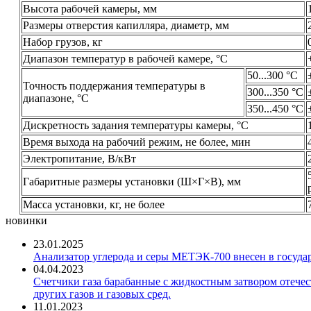
Высота рабочей камеры, мм
Размеры отверстия капилляра, диаметр, мм
Набор грузов, кг
Диапазон температур в рабочей камере, °С
50...300 °С
Точность поддержания температуры в
300...350 °С
диапазоне, °С
350...450 °С
Дискретность задания температуры камеры, °С
Время выхода на рабочий режим, не более, мин
Электропитание, В/кВт
Габаритные размеры установки (Ш×Г×В), мм
Масса установки, кг, не более
новинки
23.01.2025
Анализатор углерода и серы МЕТЭК-700 внесен в госуда
04.04.2023
Счетчики газа барабанные с жидкостным затвором отечест
других газов и газовых сред.
11.01.2023