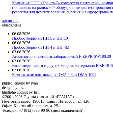
Компания ООО «Гранат-Е» совместно с китайской компани
поставлять на рынок РФ оборудование для тестирования 
реагенты для цементирования, бурения и гидроразрыва пл
архив >>
обновлены
06.08.2026
Пробоотборники ПН-5 и ПН-10
06.08.2026
Пробоотборники ПН-4 и ПН-4М
03.08.2026
Анализатор влажности лабораторный FIZEPR-SW100.30
03.08.2026
Влагомеры нефти и других жидких материалов FIZEPR-
02.08.2026
Компактные плотномеры DMA 502 и DMA 1002
php|sql engine by ivan
design by p.s.
html|php coding by fish
©2001-2026 Группа компаний «ГРАНАТ»
Почтовый адрес: 190013, Санкт-Петербург, а/я 120
Офис: Клинский проспект, д. 25
Телефон: +7 (812) 336-90-86 (многоканальный)