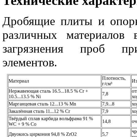
Технические характе
Дробящие плиты и опорн
различных материалов 
загрязнения проб пр
элементов.
Плотность,
Материал
Из
г/см³
Нержавеющая сталь 16.5...18.5 % Cr +
от
7,8
10.5...13.5 % Ni
хо
Марганцевая сталь 12...13 % Mn
7,9...8
хо
Закалённая сталь 11...12 % Сr
7,9
хо
Твёрдый сплав карбида вольфрама 91 %
14,8
оч
WC + 9 % Co
чр
Двуокись циркония 94,8 % ZrO2
5,7
хо