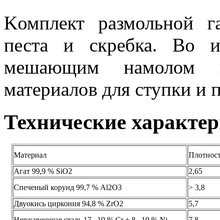
Kомплект размольной г
песта и скребка. Во и
мешающим намолом п
материалов для ступки и п
Технические характе
Материал
Плотнос
Aгат 99,9 % SiO2
2,65
Спеченый корунд 99,7 % Al2O3
> 3,8
Двуокись циркония 94,8 % ZrO2
5,7
Нержавеющая сталь 17...19 % Сr + 8...10 % Ni
7,8