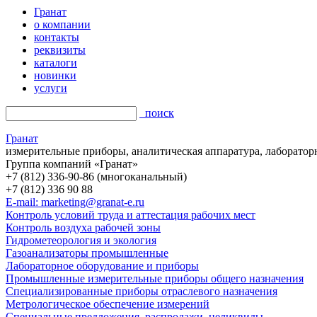
Гранат
о компании
контакты
реквизиты
каталоги
новинки
услуги
поиск
Гранат
измерительные приборы, аналитическая аппаратура, лаборатор
Группа компаний «Гранат»
+7 (812) 336-90-86 (многоканальный)
+7 (812) 336 90 88
E-mail: marketing@granat-e.ru
Контроль условий труда и аттестация рабочих мест
Контроль воздуха рабочей зоны
Гидрометеорология и экология
Газоанализаторы промышленные
Лабораторное оборудование и приборы
Промышленные измерительные приборы общего назначения
Специализированные приборы отраслевого назначения
Метрологическое обеспечение измерений
Специальные предложения, распродажи, неликвиды