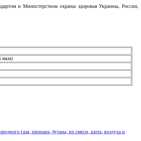
ндартом и Министерством охраны здоровья Украины, России,
5 мкм)
дного газа, пропана, бутана, их смеси, азота, воздуха и