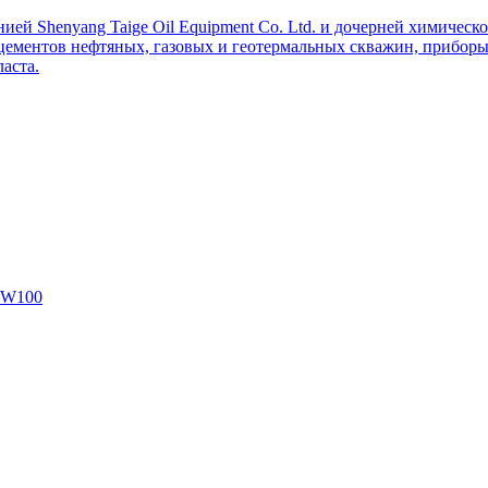
ей Shenyang Taige Oil Equipment Co. Ltd. и дочерней химическо
цементов нефтяных, газовых и геотермальных скважин, приборы 
аста.
SW100