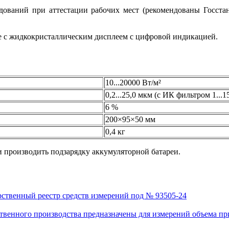
едований при аттестации рабочих мест (рекомендованы Госста
е с жидкокристаллическим дисплеем с цифровой индикацией.
10...20000 Вт/м²
0,2...25,0 мкм (с ИК фильтром 1...1
6 %
200×95×50 мм
0,4 кг
и производить подзарядку аккумуляторной батареи.
рственный реестр средств измерений под № 93505-24
венного производства предназначены для измерений объема приро