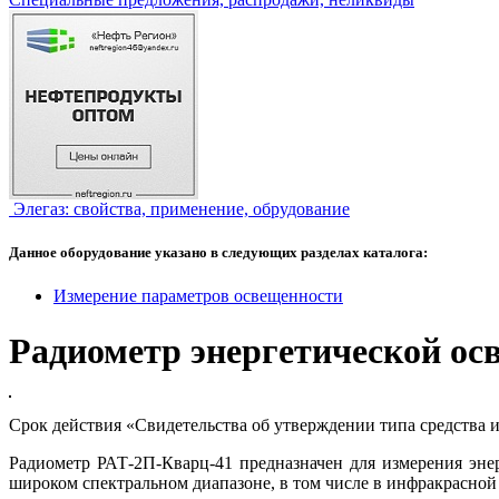
Элегаз: свойства, применение, обрудование
Данное оборудование указано в следующих разделах каталога:
Измерение параметров освещенности
Радиометр энергетической о
Срок действия «Свидетельства об утверждении типа средства и
Радиометр РАТ-2П-Кварц-41 предназначен для измерения эне
широком спектральном диапазоне, в том числе в инфракрасной 