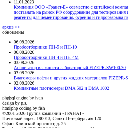
11.01.2023
Компания ООО «Гранат-Е» совместно с китайской компани
поставлять на рынок РФ оборудование для тестирования 
реагенты для цементирования, бурения и гидроразрыва пл
архив >>
обновлены
06.08.2026
Пробоотборники ПН-5 и ПН-10
06.08.2026
Пробоотборники ПН-4 и ПН-4М
03.08.2026
Анализатор влажности лабораторный FIZEPR-SW100.30
03.08.2026
Влагомеры нефти и других жидких материалов FIZEPR-
02.08.2026
Компактные плотномеры DMA 502 и DMA 1002
php|sql engine by ivan
design by p.s.
html|php coding by fish
©2001-2026 Группа компаний «ГРАНАТ»
Почтовый адрес: 190013, Санкт-Петербург, а/я 120
Офис: Клинский проспект, д. 25