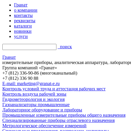
Гранат
о компании
контакты
реквизиты
каталоги
новинки
услуги
поиск
Гранат
измерительные приборы, аналитическая аппаратура, лаборатор
Группа компаний «Гранат»
+7 (812) 336-90-86 (многоканальный)
+7 (812) 336 90 88
E-mail: marketing@granat-e.ru
Контроль условий труда и аттестация рабочих мест
Контроль воздуха рабочей зоны
Гидрометеорология и экология
Газоанализаторы промышленные
Лабораторное оборудование и приборы
Промышленные измерительные приборы общего назначения
Специализированные приборы отраслевого назначения
Метрологическое обеспечение измерений
Специальные предложения, распродажи, неликвиды