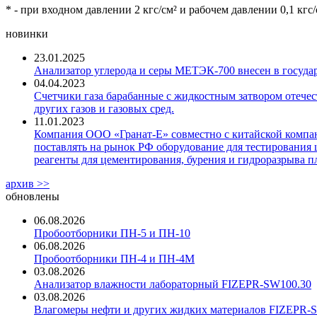
* - при входном давлении 2 кгс/см² и рабочем давлении 0,1 кгс/
новинки
23.01.2025
Анализатор углерода и серы МЕТЭК-700 внесен в госуда
04.04.2023
Счетчики газа барабанные с жидкостным затвором отечест
других газов и газовых сред.
11.01.2023
Компания ООО «Гранат-Е» совместно с китайской компани
поставлять на рынок РФ оборудование для тестирования 
реагенты для цементирования, бурения и гидроразрыва пл
архив >>
обновлены
06.08.2026
Пробоотборники ПН-5 и ПН-10
06.08.2026
Пробоотборники ПН-4 и ПН-4М
03.08.2026
Анализатор влажности лабораторный FIZEPR-SW100.30
03.08.2026
Влагомеры нефти и других жидких материалов FIZEPR-