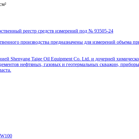
см²
рственный реестр средств измерений под № 93505-24
венного производства предназначены для измерений объема приро
ей Shenyang Taige Oil Equipment Co. Ltd. и дочерней химическо
цементов нефтяных, газовых и геотермальных скважин, приборы 
аста.
SW100