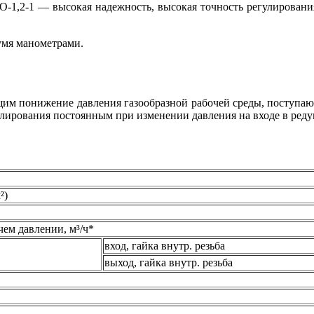
1,2-1 — высокая надежность, высокая точность регулирования
умя манометрами.
щим понижение давления газообразной рабочей среды, поступающ
улирования постоянным при изменении давления на входе в реду
²)
ем давлении, м³/ч*
вход, гайка внутр. резьба
выход, гайка внутр. резьба