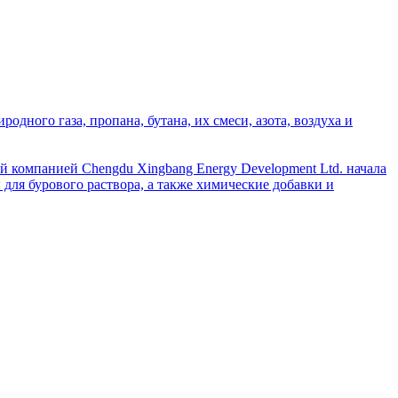
дного газа, пропана, бутана, их смеси, азота, воздуха и
й компанией Chengdu Xingbang Energy Development Ltd. начала
для бурового раствора, а также химические добавки и