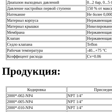
Диапазон выходных давлений
0...2 бар, 0...5 
Давление настройки первой ступени
150 % от макс
Натекание
Не более 0,00
Материал корпуса
Нержавеющая 
Материал крышки
Никелированна
Мембрана
Нержавеющая с
Клапан
Нержавеющая с
Седло клапана
Teflon
Рабочая температура
-40...+75 °C
Коэффицент расхода
Cv=0.06
Продукция:
Кодировка
Присоедин
2000*-002-NP4
NPT 1/4"
2000*-005-NP4
NPT 1/4"
2000*-010-NP4
NPT 1/4"