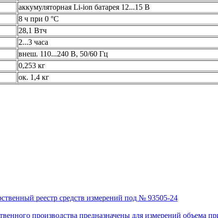
аккумуляторная Li-ion батарея 12...15 В
8 ч при 0 °C
28,1 Втч
2...3 часа
внеш. 110...240 В, 50/60 Гц
0,253 кг
ок. 1,4 кг
рственный реестр средств измерений под № 93505-24
венного производства предназначены для измерений объема приро