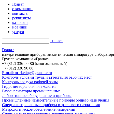
Гранат
о компании
контакты
реквизиты
каталоги
новинки
услуги
поиск
Гранат
измерительные приборы, аналитическая аппаратура, лаборатор
Группа компаний «Гранат»
+7 (812) 336-90-86 (многоканальный)
+7 (812) 336 90 88
E-mail: marketing@granat-e.ru
Контроль условий труда и аттестация рабочих мест
Контроль воздуха рабочей зоны
Гидрометеорология и экология
Газоанализаторы промышленные
Лабораторное оборудование и приборы
Промышленные измерительные приборы общего назначения
Специализированные приборы отраслевого назначения
Метрологическое обеспечение измерений
Специальные предложения, распродажи, неликвиды