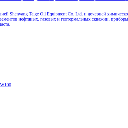
ей Shenyang Taige Oil Equipment Co. Ltd. и дочерней химическо
цементов нефтяных, газовых и геотермальных скважин, приборы 
аста.
SW100