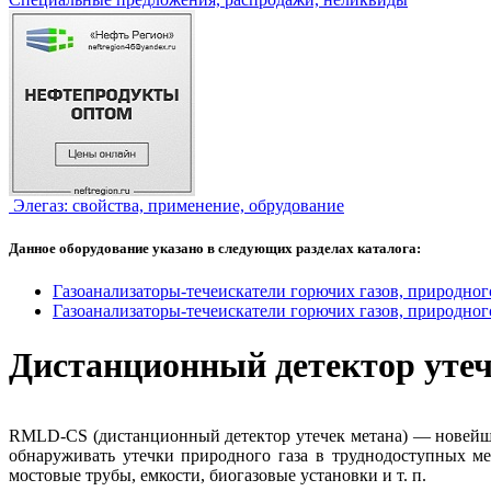
Элегаз: свойства, применение, обрудование
Данное оборудование указано в следующих разделах каталога:
Газоанализаторы-течеискатели горючих газов, природного
Газоанализаторы-течеискатели горючих газов, природного
Дистанционный детектор уте
RMLD-CS (дистанционный детектор утечек метана) — новейше
обнаруживать утечки природного газа в труднодоступных м
мостовые трубы, емкости, биогазовые установки и т. п.