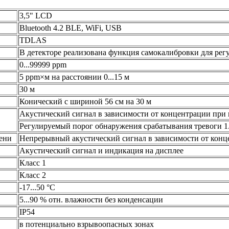
3,5" LCD
Bluetooth 4.2 BLE, WiFi, USB
TDLAS
В детекторе реализована функция самокалибровки для рег
0...99999 ppm
5 ppm×м на расстоянии 0...15 м
30 м
Конический с шириной 56 см на 30 м
Акустический сигнал в зависимости от концентрации пр
Регулируемый порог обнаружения срабатывания тревоги 1.
ени
Непрерывный акустический сигнал в зависимости от кон
Акустический сигнал и индикация на дисплее
Класс 1
Класс 2
-17...50 °C
5...90 % отн. влажности без конденсации
IP54
в потенциально взрывоопасных зонах